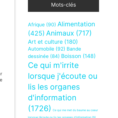
Mots-clés
Alimentation
Afrique
(90)
Animaux
(717)
(425)
Art et culture
(180)
Automobile
(92)
Bande
Boisson
(148)
dessinée
(84)
Ce qui m'irrite
r
lorsque j'écoute ou
de
lis les organes
d'information
(1726)
Ce qui me met du baume au coeur
lorsque j’écoute ou lis les organes d’information
(9)