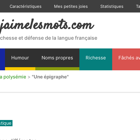
Caractéristiques
Mes petites joies
Statistiques
T
jaimelesmots.com
ichesse et défense de la langue française
Humour
Noms propres
Richesse
Fâchés av
la polysémie
>
"Une épigraphe"
stique