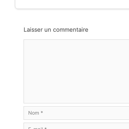
Laisser un commentaire
Commentaire
Nom
E-