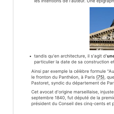
les intentions de l'auteur. Une épigraph
tandis qu'en architecture, il s'agit d'
une
particulier la date de sa construction e
Ainsi par exemple la célèbre formule "A
le fronton du Panthéon, à Paris
(75)
, qu
Pastoret, syndic du département de Par
Cet avocat d'origine marseillaise, inju
septembre 1840, fut député de la premièr
président du Conseil des cinq-cents et 