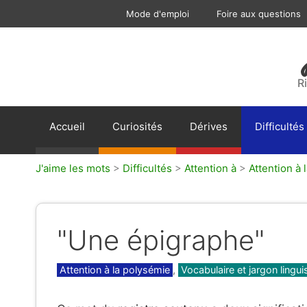
Aller
Mode d'emploi
Foire aux questions
au
contenu
R
Accueil
Curiosités
Dérives
Difficultés
J'aime les mots
>
Difficultés
>
Attention à
>
Attention à 
"Une épigraphe"
Catégories
Attention à la polysémie
,
Vocabulaire et jargon lingui