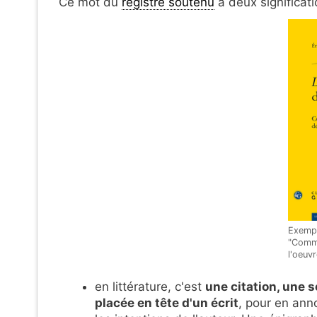
Ce mot du
registre soutenu
a deux significati
Exempl
"Comme
l'oeuv
en littérature, c'est
une citation, une 
placée en tête d'un écrit
, pour en ann