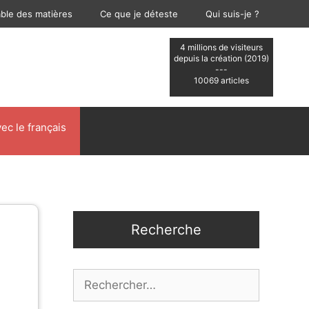
able des matières
Ce que je déteste
Qui suis-je ?
4 millions de visiteurs
depuis la création (2019)
---
10069 articles
ec le français
Recherche
Rechercher :