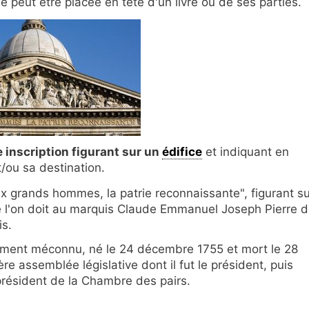
e peut être placée en tête d'un livre ou de ses parties.
 inscription figurant sur un
édifice
et indiquant en
t/ou sa destination.
ux grands hommes, la patrie reconnaissante", figurant su
e l'on doit au marquis Claude Emmanuel Joseph Pierre 
is.
stement méconnu, né le 24 décembre 1755 et mort le 28
e assemblée législative dont il fut le président, puis
président de la Chambre des pairs.