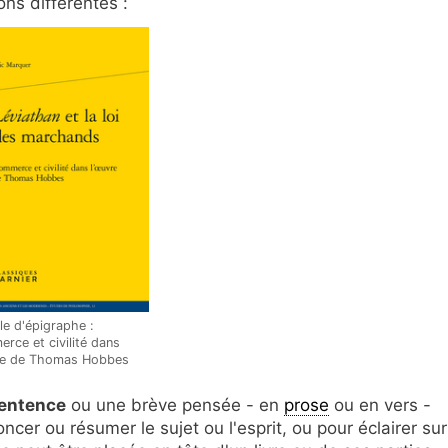
ons différentes :
e d'épigraphe :
rce et civilité dans
re de Thomas Hobbes
sentence
ou une brève pensée - en
prose
ou en vers -
oncer ou résumer le
sujet ou l'esprit
, ou pour éclairer sur