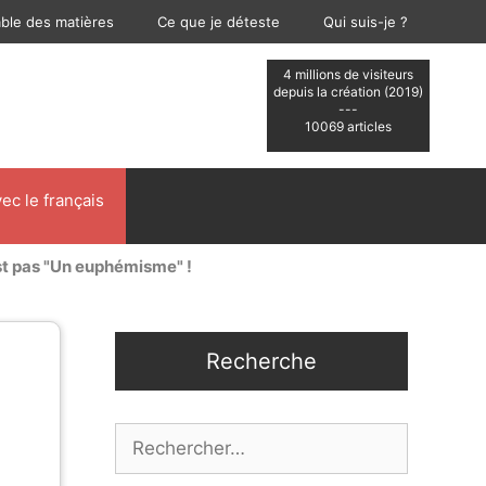
able des matières
Ce que je déteste
Qui suis-je ?
4 millions de visiteurs
depuis la création (2019)
---
10069 articles
ec le français
est pas "Un euphémisme" !
Recherche
Rechercher :