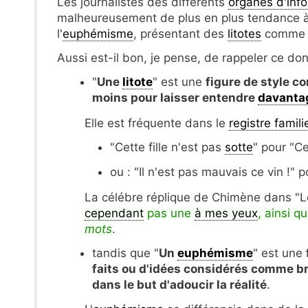
Les journalistes des différents
organes d'inf
malheureusement de plus en plus tendance à 
l'
euphémisme
, présentant des
litotes
comme
Aussi est-il bon, je pense, de rappeler ce dont
"
Une
litote
" est une
figure de style c
moins pour laisser entendre
davanta
Elle est fréquente dans le
registre famili
"Cette fille n'est pas
sotte
" pour "Cet
ou : "Il n'est pas mauvais ce vin !" po
La célébre réplique de Chimène dans "Le
cependant
pas une
à mes yeux
, ainsi q
mots
.
tandis que "
Un
euphémisme
" est une
faits ou d'idées considérés comme br
dans le but d'adoucir la réalité
.