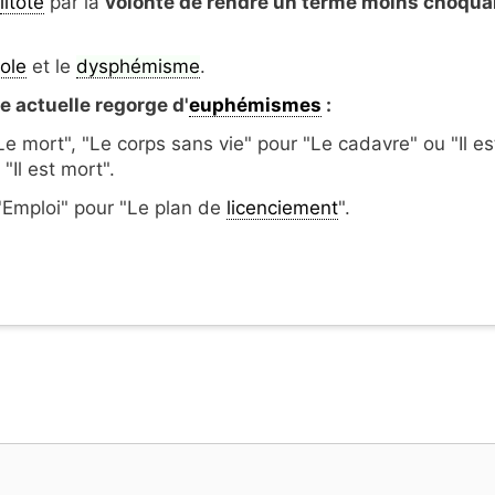
litote
par la
volonté de rendre un terme moins choqua
ole
et le
dysphémisme
.
e actuelle regorge d'
euphémismes
:
Le mort", "Le corps sans vie" pour "Le cadavre" ou "Il es
"Il est mort".
'Emploi" pour "Le plan de
licenciement
".