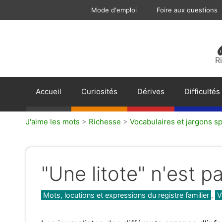
Aller
Mode d'emploi
Foire aux questions
au
contenu
R
Accueil
Curiosités
Dérives
Difficultés
J'aime les mots
>
Richesse
>
Vocabulaires et jargons sp
"Une litote" n'est 
Catégories
Mots, locutions et expressions du registre familier
,
V