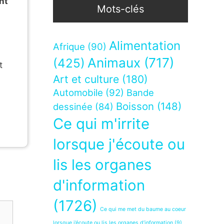
nt
Mots-clés
Alimentation
Afrique
(90)
Animaux
(717)
(425)
t
Art et culture
(180)
Automobile
(92)
Bande
Boisson
(148)
dessinée
(84)
Ce qui m'irrite
lorsque j'écoute ou
lis les organes
d'information
(1726)
Ce qui me met du baume au coeur
lorsque j’écoute ou lis les organes d’information
(9)