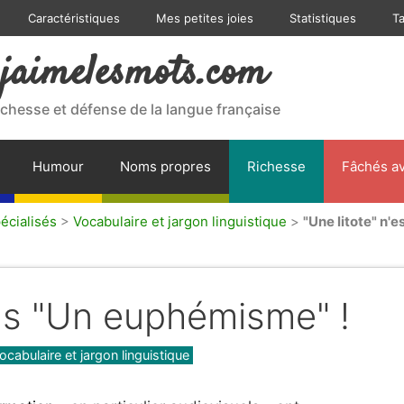
Caractéristiques
Mes petites joies
Statistiques
T
jaimelesmots.com
ichesse et défense de la langue française
Humour
Noms propres
Richesse
Fâchés av
écialisés
>
Vocabulaire et jargon linguistique
>
"Une litote" n'
pas "Un euphémisme" !
ocabulaire et jargon linguistique