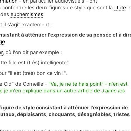
ormation
- en particulier audiovisuels - ont
confondre les deux figures de style que sont la
litote
e
 des
euphémismes
.
 il s'agit exactement :
onsistant à atténuer l'expression de sa pensée
et à dir
ge
.
er
, où l'on dit par exemple :
te fille est (très) intelligente".
ur "Il est (très) bon ce vin !".
 Cid" de Corneille -
"Va, je ne te hais point" - n'en est
ue je m'en explique dans un autre article de
J'aime les
figure de style consistant à atténuer l'expression de
utaux, déplaisants, choquants, désagréables, tristes