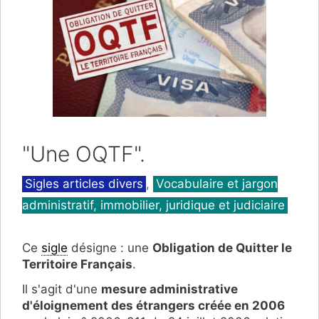
"Une OQTF".
Catégories
Sigles articles divers
,
Vocabulaire et jargon
administratif, immobilier, juridique et judiciaire
Ce
sigle
désigne : une
Obligation de Quitter le
Territoire Français
.
Il s'agit d'une
mesure administrative
d'éloignement des étrangers créée en 2006