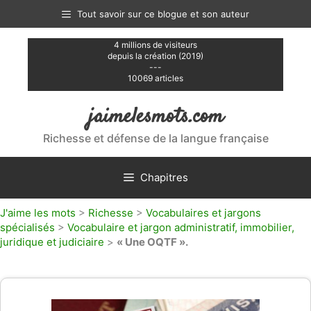
Aller
Tout savoir sur ce blogue et son auteur
au
contenu
4 millions de visiteurs
depuis la création (2019)
---
10069 articles
jaimelesmots.com
Richesse et défense de la langue française
Chapitres
J'aime les mots
>
Richesse
>
Vocabulaires et jargons
spécialisés
>
Vocabulaire et jargon administratif, immobilier,
juridique et judiciaire
>
« Une OQTF ».