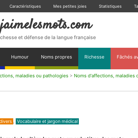
Caractéristiques
Mes petites joies
Statistiques
T
jaimelesmots.com
ichesse et défense de la langue française
Humour
Noms propres
Richesse
Fâchés av
ctions, maladies ou pathologies
>
Noms d'affections, maladies o
divers
,
Vocabulaire et jargon médical