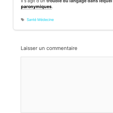
Il s'agit d'un
trouble du langage dans lequel
paronymiques
.
Étiquettes
Santé Médecine
Laisser un commentaire
Commentaire