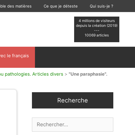
able des matières
Ce que je déteste
Qui suis-je ?
4 millions de visiteurs
depuis la création (2019)
---
10069 articles
ec le français
u pathologies. Articles divers
>
"Une paraphasie".
Recherche
Rechercher :