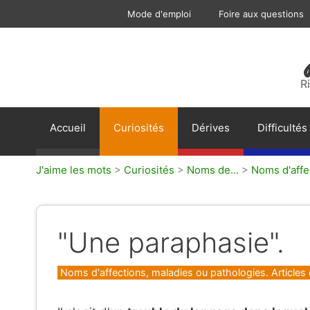
Aller
Mode d'emploi
Foire aux questions
au
contenu
R
Accueil
Curiosités
Dérives
Difficultés
J'aime les mots
>
Curiosités
>
Noms de...
>
Noms d'affe
"Une paraphasie".
Catégories
Noms d'affections, maladies ou pathologies. Articles 