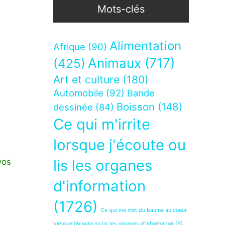
Mots-clés
Alimentation
Afrique
(90)
Animaux
(717)
(425)
Art et culture
(180)
Automobile
(92)
Bande
Boisson
(148)
dessinée
(84)
Ce qui m'irrite
lorsque j'écoute ou
vos
lis les organes
d'information
(1726)
Ce qui me met du baume au coeur
lorsque j’écoute ou lis les organes d’information
(9)