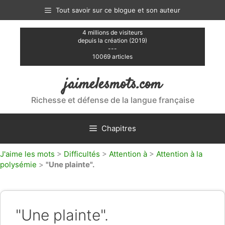
Aller
Tout savoir sur ce blogue et son auteur
au
contenu
4 millions de visiteurs
depuis la création (2019)
---
10069 articles
jaimelesmots.com
Richesse et défense de la langue française
Chapitres
J'aime les mots
>
Difficultés
>
Attention à
>
Attention à la
polysémie
>
"Une plainte".
"Une plainte".