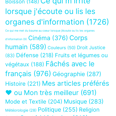
Ce qui m'irrite
Boisson
(148)
lorsque j'écoute ou lis les
organes d'information
(1726)
Ce qui me met du baume au coeur lorsque j’écoute ou lis les organes
Corps
Cinéma
(376)
d’information
(9)
humain
(589)
Droit Justice
Couleurs
(50)
Défense
(218)
Fruits et légumes ou
(83)
Fâchés avec le
végétaux
(188)
français
(976)
Géographie
(287)
Mes articles préférés
Histoire
(221)
❤ ou Mon très meilleur
(691)
Musique
(283)
Mode et Textile
(204)
Politique
(255)
Religion
Météorologie
(28)