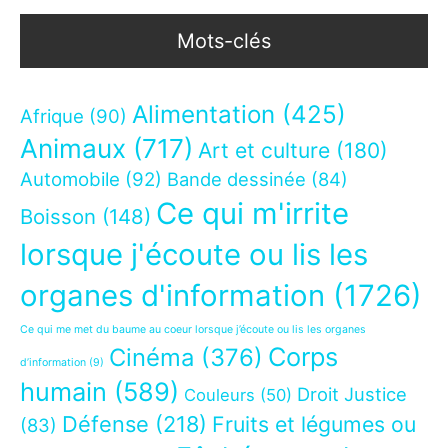
Mots-clés
Alimentation
(425)
Afrique
(90)
Animaux
(717)
Art et culture
(180)
Automobile
(92)
Bande dessinée
(84)
Ce qui m'irrite
Boisson
(148)
lorsque j'écoute ou lis les
organes d'information
(1726)
Ce qui me met du baume au coeur lorsque j’écoute ou lis les organes
Corps
Cinéma
(376)
d’information
(9)
humain
(589)
Droit Justice
Couleurs
(50)
Défense
(218)
Fruits et légumes ou
(83)