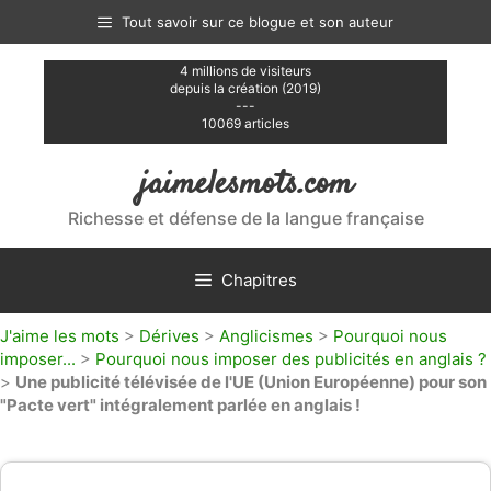
Aller
Tout savoir sur ce blogue et son auteur
au
contenu
4 millions de visiteurs
depuis la création (2019)
---
10069 articles
jaimelesmots.com
Richesse et défense de la langue française
Chapitres
J'aime les mots
>
Dérives
>
Anglicismes
>
Pourquoi nous
imposer...
>
Pourquoi nous imposer des publicités en anglais ?
>
Une publicité télévisée de l'UE (Union Européenne) pour son
"Pacte vert" intégralement parlée en anglais !