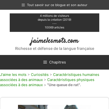
Aller
Tout savoir sur ce blogue et son auteur
au
contenu
4 millions de visiteurs
depuis la création (2019)
---
10069 articles
jaimelesmots.com
Richesse et défense de la langue française
Chapitres
J'aime les mots
>
Curiosités
>
Caractéristiques humaines
associées à des animaux
>
Caractéristiques physiques
associées à des animaux
>
"Une queue de rat".