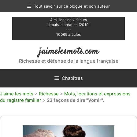
Aller
Tout savoir sur ce blogue et son auteur
au
contenu
4 millions de visiteurs
depuis la création (2019)
---
10069 articles
jaimelesmots.com
Richesse et défense de la langue française
Chapitres
J'aime les mots
>
Richesse
>
Mots, locutions et expressions
du registre familier
>
23 façons de dire "Vomir".