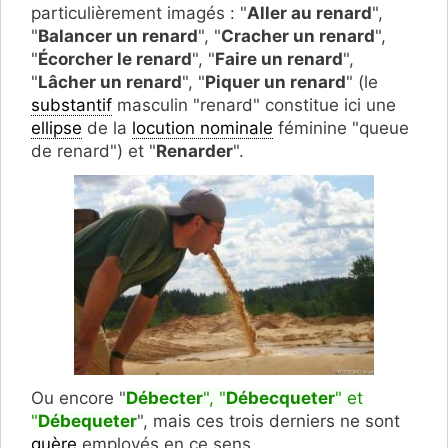
particulièrement imagés : "
Aller au renard
",
"
Balancer un renard
", "
Cracher un renard
",
"
Écorcher le renard
", "
Faire un renard
",
"
Lâcher un renard
", "
Piquer un renard
" (le
substantif
masculin "renard" constitue ici une
ellipse
de la
locution nominale
féminine "queue
de renard") et "
Renarder
".
Ou encore "
Débecter
", "
Débecqueter
" et
"
Débequeter
", mais ces trois derniers ne sont
guère
employés en ce sens.