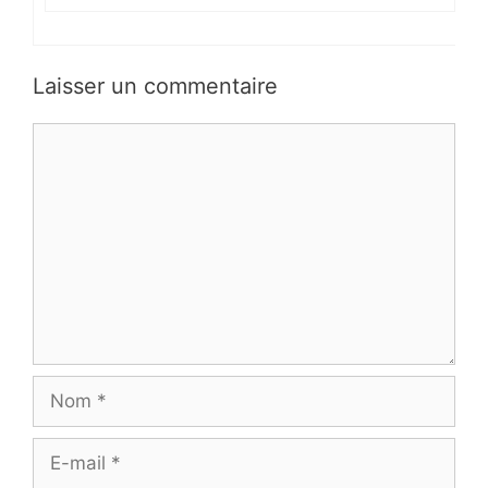
Laisser un commentaire
Commentaire
Nom
E-
mail