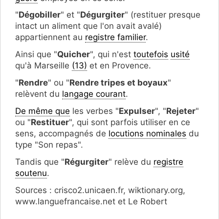
"
Dégobiller
" et "
Dégurgiter
" (restituer presque
intact un aliment que l'on avait avalé)
appartiennent au
registre familier
.
Ainsi que "
Quicher
", qui n'est
toutefois
usité
qu'à Marseille
(13)
et en Provence.
"
Rendre
" ou "
Rendre tripes et boyaux
"
relèvent du
langage courant
.
De même que
les verbes "
Expulser
", "
Rejeter
"
ou "
Restituer
", qui sont parfois utiliser en ce
sens, accompagnés de
locutions nominales
du
type "Son repas".
Tandis que "
Régurgiter
" relève du
registre
soutenu
.
Sources : crisco2.unicaen.fr, wiktionary.org,
www.languefrancaise.net et Le Robert