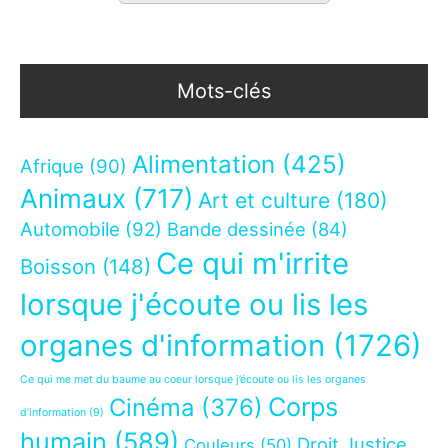
Mots-clés
Alimentation
(425)
Afrique
(90)
Animaux
(717)
Art et culture
(180)
Automobile
(92)
Bande dessinée
(84)
Ce qui m'irrite
Boisson
(148)
lorsque j'écoute ou lis les
organes d'information
(1726)
Ce qui me met du baume au coeur lorsque j’écoute ou lis les organes
Corps
Cinéma
(376)
d’information
(9)
humain
(589)
Droit Justice
Couleurs
(50)