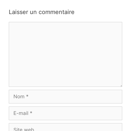
Laisser un commentaire
Commentaire
Nom
E-
mail
Site