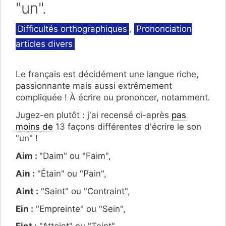
"un".
Catégories
Difficultés orthographiques
,
Prononciation
articles divers
Le français est décidément une langue riche,
passionnante mais aussi extrêmement
compliquée ! À écrire ou prononcer, notamment.
Jugez-en plutôt : j'ai recensé ci-après
pas
moins de
13 façons différentes d'écrire le son
"un" !
Aim :
"Daim" ou "Faim",
Ain :
"Étain" ou "Pain",
Aint :
"Saint" ou "Contraint",
Ein :
"Empreinte" ou "Sein",