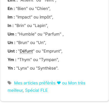
Eint :
"Atteint" ou "Teint",
En :
"Bien" ou "Chien",
Im :
"Impact" ou Impôt",
In :
"Brin" ou "Lapin",
Um :
"Humble" ou "Parfum" ,
Un :
"Brun" ou "Un",
Unt :
"
Défunt
" ou "Emprunt",
Ym :
"Thym" ou "Tympan",
Yn :
"Lynx" ou "Synthèse".
Étiquettes
Mes articles préférés ❤ ou Mon très
meilleur
,
Spécial FLE