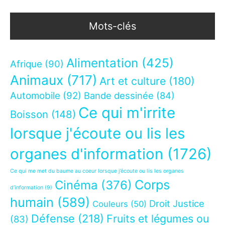
Mots-clés
Alimentation
(425)
Afrique
(90)
Animaux
(717)
Art et culture
(180)
Automobile
(92)
Bande dessinée
(84)
Ce qui m'irrite
Boisson
(148)
lorsque j'écoute ou lis les
organes d'information
(1726)
Ce qui me met du baume au coeur lorsque j’écoute ou lis les organes
Corps
Cinéma
(376)
d’information
(9)
humain
(589)
Droit Justice
Couleurs
(50)
Défense
(218)
Fruits et légumes ou
(83)