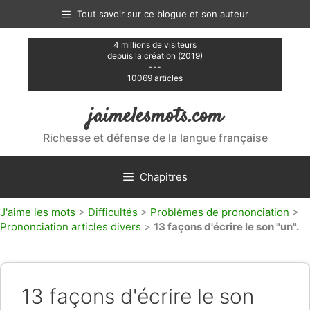
Aller
Tout savoir sur ce blogue et son auteur
au
contenu
4 millions de visiteurs
depuis la création (2019)
---
10069 articles
jaimelesmots.com
Richesse et défense de la langue française
Chapitres
J'aime les mots
>
Difficultés
>
Problèmes de prononciation
>
Prononciation articles divers
>
13 façons d'écrire le son "un".
13 façons d'écrire le son