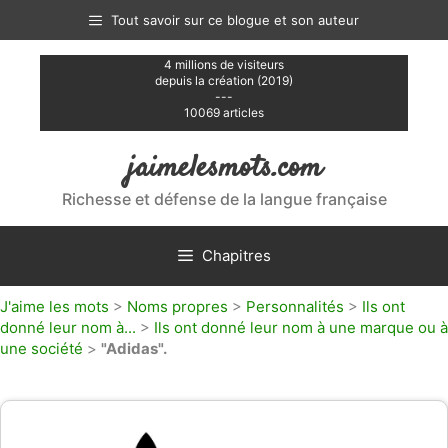
Aller
Tout savoir sur ce blogue et son auteur
au
contenu
4 millions de visiteurs
depuis la création (2019)
---
10069 articles
jaimelesmots.com
Richesse et défense de la langue française
Chapitres
J'aime les mots
>
Noms propres
>
Personnalités
>
Ils ont
donné leur nom à...
>
Ils ont donné leur nom à une marque ou à
une société
>
"Adidas".