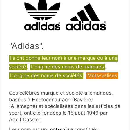
"Adidas".
Catégories
Ils ont donné leur nom à une marque ou à une
société
,
L'origine des noms de marques
,
L'origine des noms de sociétés
,
Mots-valises
Ces célèbres marque et société allemandes,
basées à Herzogenaurach (Bavière)
(Allemagne) et spécialisées dans les articles de
sport, ont été fondées le 18 août 1949 par
Adolf Dassler.
Leur nom est un
mot-valise
constitué :