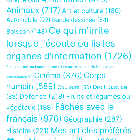
Afrique
(90)
Animaux
(717)
Art et culture
(180)
Automobile
(92)
Bande dessinée
(84)
Ce qui m'irrite
Boisson
(148)
lorsque j'écoute ou lis les
organes d'information
(1726)
Ce qui me met du baume au coeur lorsque j’écoute ou lis les organes
Corps
Cinéma
(376)
d’information
(9)
humain
(589)
Droit Justice
Couleurs
(50)
Défense
(218)
Fruits et légumes ou
(83)
Fâchés avec le
végétaux
(188)
français
(976)
Géographie
(287)
Mes articles préférés
Histoire
(221)