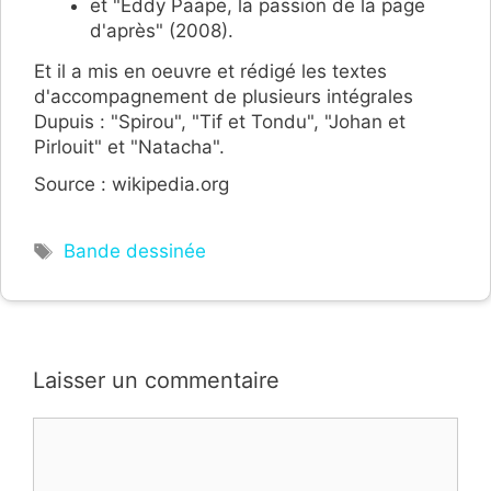
et "Eddy Paape, la passion de la page
d'après" (2008).
Et il a mis en oeuvre et rédigé les textes
d'accompagnement de plusieurs intégrales
Dupuis : "Spirou", "Tif et Tondu", "Johan et
Pirlouit" et "Natacha".
Source : wikipedia.org
Étiquettes
Bande dessinée
Laisser un commentaire
Commentaire