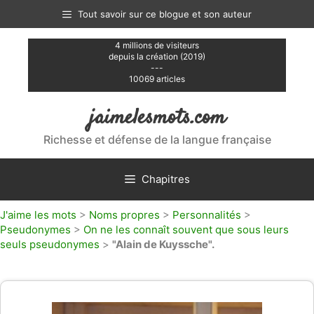
Aller
Tout savoir sur ce blogue et son auteur
au
contenu
4 millions de visiteurs
depuis la création (2019)
---
10069 articles
jaimelesmots.com
Richesse et défense de la langue française
Chapitres
J'aime les mots
>
Noms propres
>
Personnalités
>
Pseudonymes
>
On ne les connaît souvent que sous leurs
seuls pseudonymes
>
"Alain de Kuyssche".