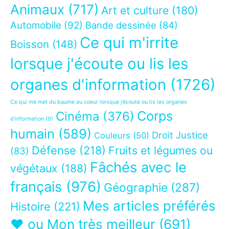
Animaux
(717)
Art et culture
(180)
Automobile
(92)
Bande dessinée
(84)
Ce qui m'irrite
Boisson
(148)
lorsque j'écoute ou lis les
organes d'information
(1726)
Ce qui me met du baume au coeur lorsque j’écoute ou lis les organes
Corps
Cinéma
(376)
d’information
(9)
humain
(589)
Droit Justice
Couleurs
(50)
Défense
(218)
Fruits et légumes ou
(83)
Fâchés avec le
végétaux
(188)
français
(976)
Géographie
(287)
Mes articles préférés
Histoire
(221)
❤ ou Mon très meilleur
(691)