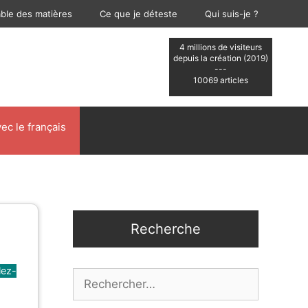
able des matières
Ce que je déteste
Qui suis-je ?
4 millions de visiteurs
depuis la création (2019)
---
10069 articles
ec le français
Recherche
lez-
Rechercher :