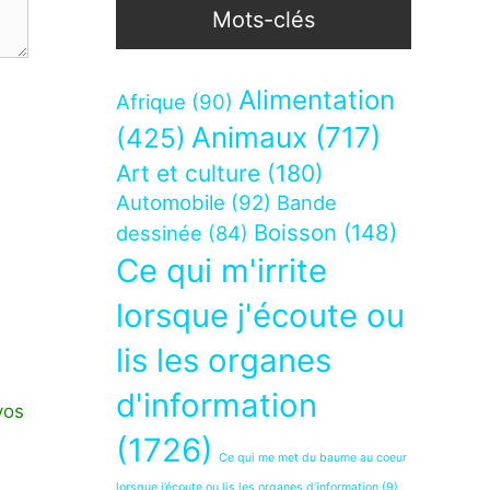
Mots-clés
Alimentation
Afrique
(90)
Animaux
(717)
(425)
Art et culture
(180)
Automobile
(92)
Bande
Boisson
(148)
dessinée
(84)
Ce qui m'irrite
lorsque j'écoute ou
lis les organes
d'information
vos
(1726)
Ce qui me met du baume au coeur
lorsque j’écoute ou lis les organes d’information
(9)