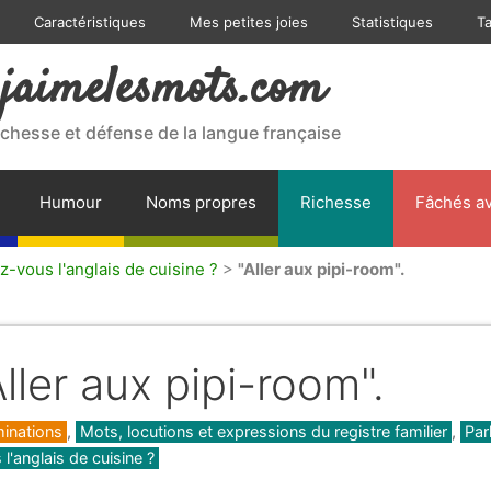
Caractéristiques
Mes petites joies
Statistiques
T
jaimelesmots.com
ichesse et défense de la langue française
Humour
Noms propres
Richesse
Fâchés av
z-vous l'anglais de cuisine ?
>
"Aller aux pipi-room".
Aller aux pipi-room".
gories
inations
,
Mots, locutions et expressions du registre familier
,
Par
 l'anglais de cuisine ?