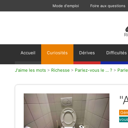
Aller
Mode d'emploi
Foire aux questions
au
contenu
R
Accueil
Curiosités
Dérives
Difficultés
J'aime les mots
>
Richesse
>
Parlez-vous le ... ?
>
Parle
"
Caté
Gém
vous