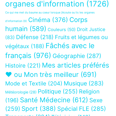
organes d'information
(1726)
Ce qui me met du baume au coeur lorsque j’écoute ou lis les organes
Corps
Cinéma
(376)
d’information
(9)
humain
(589)
Droit Justice
Couleurs
(50)
Défense
(218)
Fruits et légumes ou
(83)
Fâchés avec le
végétaux
(188)
français
(976)
Géographie
(287)
Mes articles préférés
Histoire
(221)
❤ ou Mon très meilleur
(691)
Musique
(283)
Mode et Textile
(204)
Politique
(255)
Religion
Météorologie
(28)
Santé Médecine
(612)
Sexe
(196)
Sport
(388)
(259)
Spécial FLE
(285)