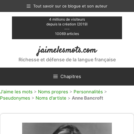
Aller
Tout savoir sur ce blogue et son auteur
au
contenu
4 millions de visiteurs
depuis la création (2019)
---
10069 articles
jaimelesmots.com
Richesse et défense de la langue française
Chapitres
J'aime les mots
>
Noms propres
>
Personnalités
>
Pseudonymes
>
Noms d'artiste
>
Anne Bancroft