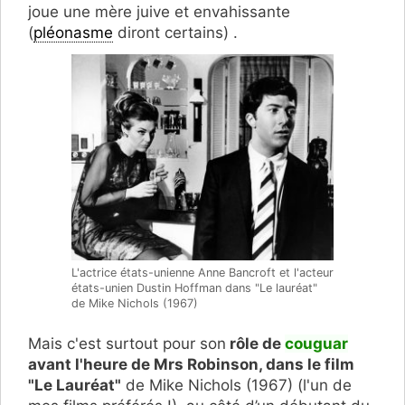
joue une mère juive et envahissante
(
pléonasme
diront certains) .
L'actrice états-unienne Anne Bancroft et l'acteur
états-unien Dustin Hoffman dans "Le lauréat"
de Mike Nichols (1967)
Mais c'est surtout pour son
rôle de
couguar
avant l'heure de Mrs Robinson, dans le film
"Le Lauréat"
de Mike Nichols (1967) (l'un de