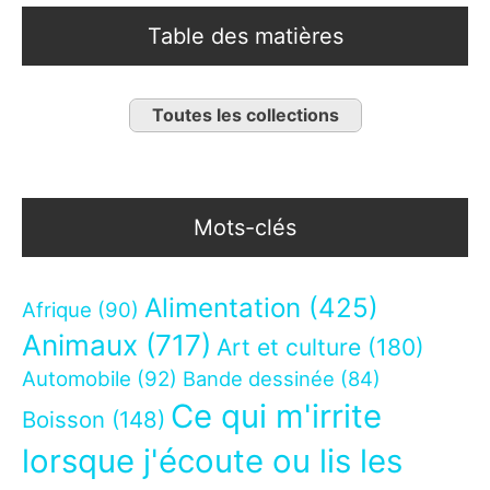
Table des matières
Toutes les collections
Mots-clés
Alimentation
(425)
Afrique
(90)
Animaux
(717)
Art et culture
(180)
Automobile
(92)
Bande dessinée
(84)
Ce qui m'irrite
Boisson
(148)
lorsque j'écoute ou lis les