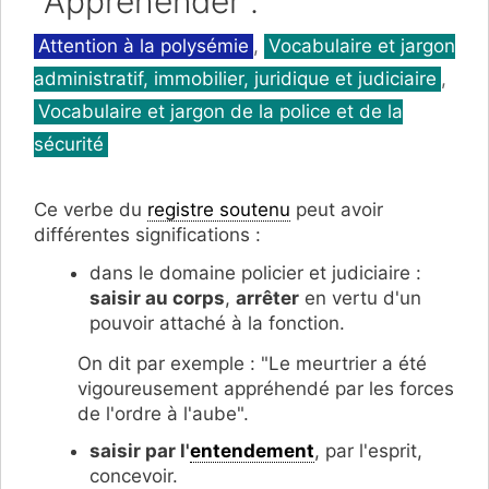
"Appréhender".
Catégories
Attention à la polysémie
,
Vocabulaire et jargon
administratif, immobilier, juridique et judiciaire
,
Vocabulaire et jargon de la police et de la
sécurité
Ce verbe du
registre soutenu
peut avoir
différentes significations :
dans le domaine policier et judiciaire :
saisir au corps
,
arrêter
en vertu d'un
pouvoir attaché à la fonction.
On dit par exemple : "Le meurtrier a été
vigoureusement appréhendé par les forces
de l'ordre à l'aube".
saisir par l'
entendement
, par l'esprit,
concevoir.