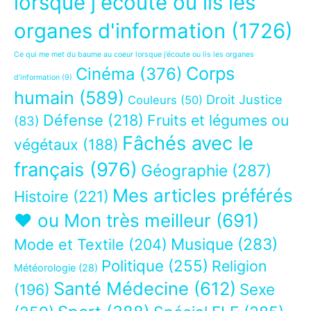
lorsque j'écoute ou lis les
organes d'information
(1726)
Ce qui me met du baume au coeur lorsque j’écoute ou lis les organes
Corps
Cinéma
(376)
d’information
(9)
humain
(589)
Droit Justice
Couleurs
(50)
Défense
(218)
Fruits et légumes ou
(83)
Fâchés avec le
végétaux
(188)
français
(976)
Géographie
(287)
Mes articles préférés
Histoire
(221)
❤ ou Mon très meilleur
(691)
Musique
(283)
Mode et Textile
(204)
Politique
(255)
Religion
Météorologie
(28)
Santé Médecine
(612)
Sexe
(196)