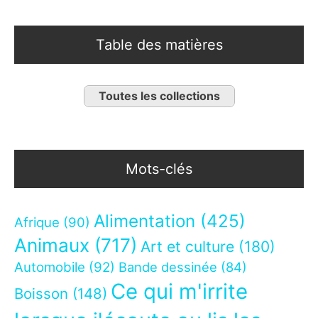
Table des matières
Toutes les collections
Mots-clés
Alimentation
(425)
Afrique
(90)
Animaux
(717)
Art et culture
(180)
Automobile
(92)
Bande dessinée
(84)
Ce qui m'irrite
Boisson
(148)