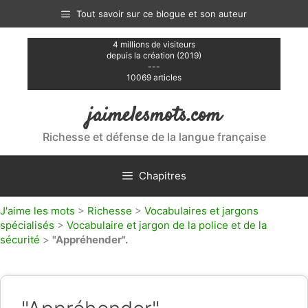
Aller
Tout savoir sur ce blogue et son auteur
au
contenu
4 millions de visiteurs
depuis la création (2019)
---
10069 articles
jaimelesmots.com
Richesse et défense de la langue française
Chapitres
J'aime les mots
>
Richesse
>
Vocabulaires et jargons
spécialisés
>
Vocabulaire et jargon de la police et de la
sécurité
>
"Appréhender".