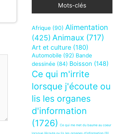
Mots-clés
Alimentation
Afrique
(90)
Animaux
(717)
(425)
Art et culture
(180)
Automobile
(92)
Bande
Boisson
(148)
dessinée
(84)
Ce qui m'irrite
lorsque j'écoute ou
lis les organes
d'information
(1726)
Ce qui me met du baume au coeur
lorsque j’écoute ou lis les organes d’information
(9)