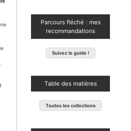
de
Parcours fléché : mes
une
recommandations
le
Suivez le guide !
r
Table des matières
t
Toutes les collections