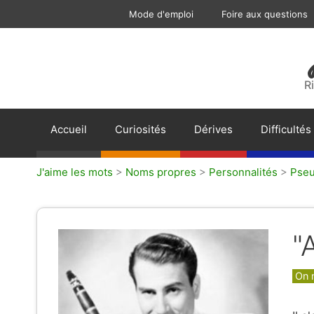
Aller
Mode d'emploi
Foire aux questions
au
contenu
R
Accueil
Curiosités
Dérives
Difficultés
J'aime les mots
>
Noms propres
>
Personnalités
>
Pse
"
Caté
On 