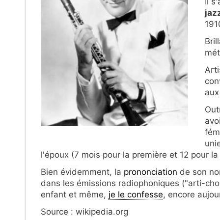
Il s
jaz
191
Bril
mét
Art
con
aux
Out
avo
fém
uni
l'époux (7 mois pour la première et 12 pour l
Bien évidemment, la
prononciation
de son nom
dans les émissions radiophoniques ("arti-cho"
enfant et même,
je le confesse
, encore aujour
Source : wikipedia.org