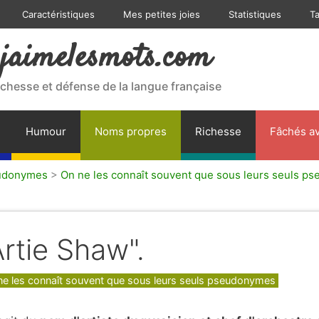
Caractéristiques
Mes petites joies
Statistiques
T
jaimelesmots.com
ichesse et défense de la langue française
Humour
Noms propres
Richesse
Fâchés av
udonymes
>
On ne les connaît souvent que sous leurs seuls 
Artie Shaw".
gories
ne les connaît souvent que sous leurs seuls pseudonymes