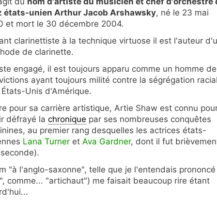
'agit du
nom d'artiste du musicien et chef d'orchestre 
z états-unien Arthur Jacob Arshawsky
, né le 23 mai
0 et mort le 30 décembre 2004.
lant clarinettiste à la technique virtuose il est l'auteur d'
hode de clarinette.
iste engagé, il est toujours apparu comme un homme de
victions ayant toujours milité contre la ségrégation racia
 États-Unis d'Amérique.
re pour sa carrière artistique, Artie Shaw est connu pou
ir défrayé la
chronique
par ses nombreuses conquêtes
inines, au premier rang desquelles les actrices états-
ennes
Lana Turner
et
Ava Gardner
, dont il fut brièvemen
a seconde).
 "à l'anglo-saxonne", telle que je l'entendais prononcé
, comme... "artichaut") me faisait beaucoup rire étant
d'hui...