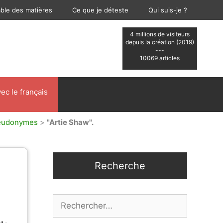
able des matières
Ce que je déteste
Qui suis-je ?
4 millions de visiteurs
depuis la création (2019)
---
10069 articles
ec le français
pseudonymes
>
"Artie Shaw".
Recherche
Rechercher :