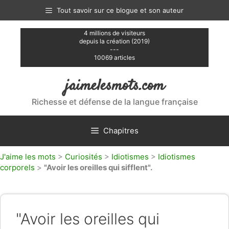
Aller
Tout savoir sur ce blogue et son auteur
au
contenu
4 millions de visiteurs
depuis la création (2019)
---
10069 articles
jaimelesmots.com
Richesse et défense de la langue française
Chapitres
J'aime les mots
>
Curiosités
>
Idiotismes
>
Idiotismes
corporels
>
"Avoir les oreilles qui sifflent".
"Avoir les oreilles qui