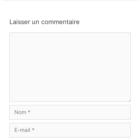
Laisser un commentaire
Commentaire
Nom
E-
mail