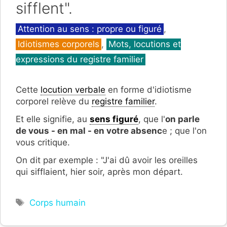
sifflent".
Catégories
Attention au sens : propre ou figuré
,
Idiotismes corporels
,
Mots, locutions et
expressions du registre familier
Cette
locution verbale
en forme d'idiotisme
corporel relève du
registre familier
.
Et elle signifie, au
sens figuré
, que l'
on parle
de vous - en mal - en votre absenc
e ; que l'on
vous critique.
On dit par exemple : "J'ai dû avoir les oreilles
qui sifflaient, hier soir, après mon départ.
Étiquettes
Corps humain