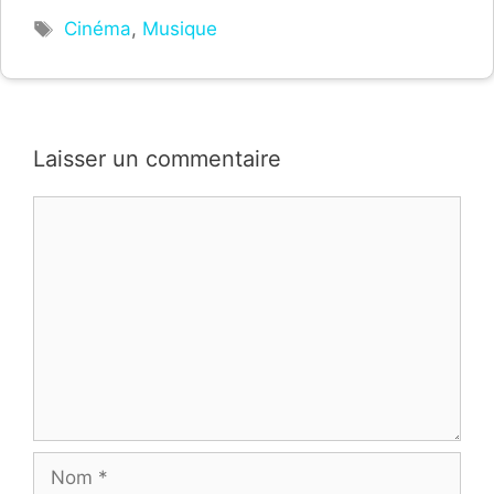
Étiquettes
Cinéma
,
Musique
Laisser un commentaire
Commentaire
Nom