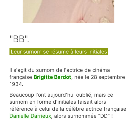
"BB".
Catégories
Leur surnom se résume à leurs initiales
Il s'agit du surnom de l'actrice de cinéma
française
Brigitte Bardot
, n
ée le 28 septembre
1934.
Beaucoup l'ont aujourd'hui oublié, mais ce
surnom en forme d'initiales faisait alors
référence à celui de la célèbre actrice française
Danielle Darrieux
, alors surnommée "DD" !