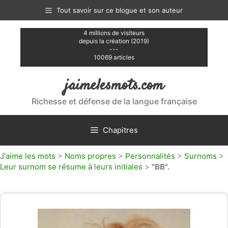
Aller
Tout savoir sur ce blogue et son auteur
au
contenu
4 millions de visiteurs
depuis la création (2019)
---
10069 articles
jaimelesmots.com
Richesse et défense de la langue française
Chapitres
J'aime les mots
>
Noms propres
>
Personnalités
>
Surnoms
>
Leur surnom se résume à leurs initiales
>
"BB".