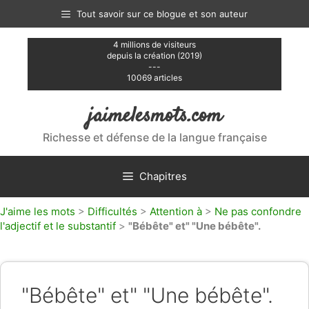
Aller
Tout savoir sur ce blogue et son auteur
au
contenu
4 millions de visiteurs
depuis la création (2019)
---
10069 articles
jaimelesmots.com
Richesse et défense de la langue française
Chapitres
J'aime les mots
>
Difficultés
>
Attention à
>
Ne pas confondre
l'adjectif et le substantif
>
"Bébête" et" "Une bébête".
"Bébête" et" "Une bébête".