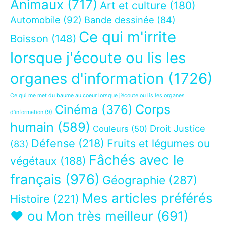
Animaux
(717)
Art et culture
(180)
Automobile
(92)
Bande dessinée
(84)
Ce qui m'irrite
Boisson
(148)
lorsque j'écoute ou lis les
organes d'information
(1726)
Ce qui me met du baume au coeur lorsque j’écoute ou lis les organes
Corps
Cinéma
(376)
d’information
(9)
humain
(589)
Droit Justice
Couleurs
(50)
Défense
(218)
Fruits et légumes ou
(83)
Fâchés avec le
végétaux
(188)
français
(976)
Géographie
(287)
Mes articles préférés
Histoire
(221)
❤ ou Mon très meilleur
(691)