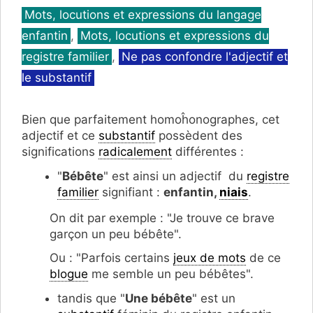
Catégories
Mots, locutions et expressions du langage
enfantin
,
Mots, locutions et expressions du
registre familier
,
Ne pas confondre l'adjectif et
le substantif
Bien que parfaitement homoĥonographes, cet
adjectif et ce
substantif
possèdent des
significations
radicalement
différentes :
"
Bébête
" est ainsi un adjectif du
registre
familier
signifiant :
enfantin,
niais
.
On dit par exemple : "Je trouve ce brave
garçon un peu bébête".
Ou : "Parfois certains
jeux de mots
de ce
blogue
me semble un peu bébêtes".
tandis que "
Une bébête
" est un