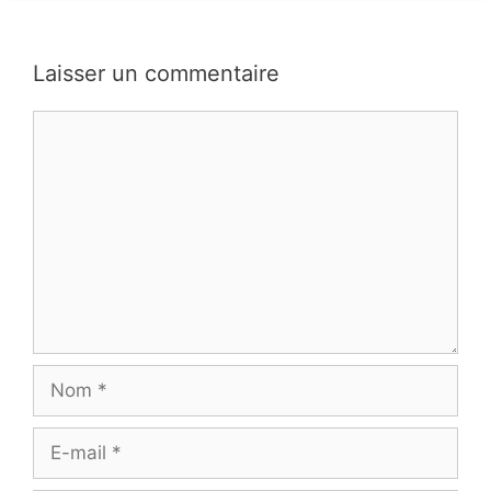
Laisser un commentaire
Commentaire
Nom
E-
mail