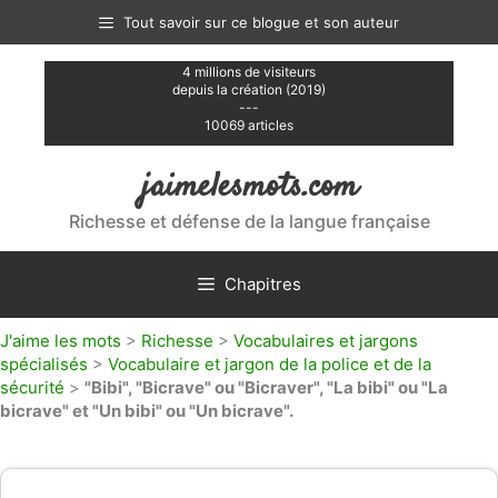
Aller
Tout savoir sur ce blogue et son auteur
au
contenu
4 millions de visiteurs
depuis la création (2019)
---
10069 articles
jaimelesmots.com
Richesse et défense de la langue française
Chapitres
J'aime les mots
>
Richesse
>
Vocabulaires et jargons
spécialisés
>
Vocabulaire et jargon de la police et de la
sécurité
>
"Bibi", "Bicrave" ou "Bicraver", "La bibi" ou "La
bicrave" et "Un bibi" ou "Un bicrave".