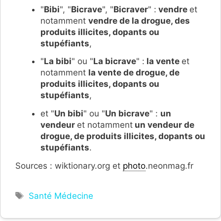
"
Bibi
", "
Bicrave
", "
Bicraver
" :
vendre
et
notamment
vendre de la drogue, des
produits illicites, dopants ou
stupéfiants
,
"
La bibi
" ou "
La bicrave
" :
la vente
et
notamment
la vente de drogue, de
produits illicites, dopants ou
stupéfiants
,
et "
Un bibi
" ou "
Un bicrave
" :
un
vendeur
et notamment
un vendeur de
drogue, de
produits illicites, dopants ou
stupéfiants
.
Sources : wiktionary.org et
photo
.neonmag.fr
Étiquettes
Santé Médecine