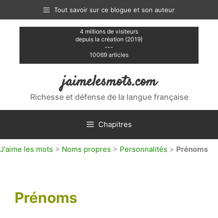
Aller
Tout savoir sur ce blogue et son auteur
au
contenu
4 millions de visiteurs
depuis la création (2019)
---
10069 articles
jaimelesmots.com
Richesse et défense de la langue française
Chapitres
J'aime les mots
>
Noms propres
>
Personnalités
>
Prénoms
Prénoms