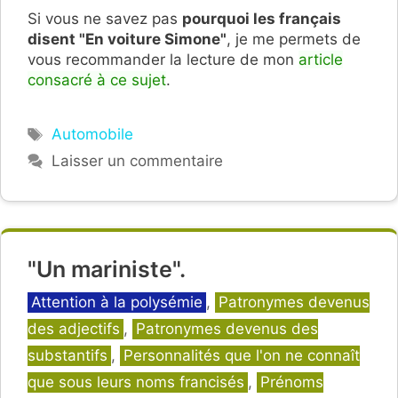
Si vous ne savez pas
pourquoi les français
disent "En voiture Simone"
, je me permets de
vous recommander la lecture de mon
article
consacré à ce sujet
.
Étiquettes
Automobile
Laisser un commentaire
"Un mariniste".
Catégories
Attention à la polysémie
,
Patronymes devenus
des adjectifs
,
Patronymes devenus des
substantifs
,
Personnalités que l'on ne connaît
que sous leurs noms francisés
,
Prénoms