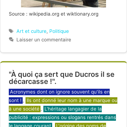
Source : wikipedia.org et wiktionary.org
Étiquettes
Art et culture
,
Politique
Laisser un commentaire
"À quoi ça sert que Ducros il se
décarcasse !".
Catégories
Acronymes dont on ignore souvent qu'ils en
sont !
,
Ils ont donné leur nom à une marque ou
à une société
,
L'héritage langagier de la
publicité : expressions ou slogans rentrés dans
le langage courant
,
L'origine des noms de