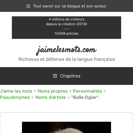
Aller
Tout savoir sur ce blogue et son auteur
au
contenu
4 millions de visiteurs
depuis la création (2019)
---
10069 articles
jaimelesmots.com
Richesse et défense de la langue française
Chapitres
J'aime les mots
>
Noms propres
>
Personnalités
>
Pseudonymes
>
Noms d'artiste
>
"Bulle Ogier".