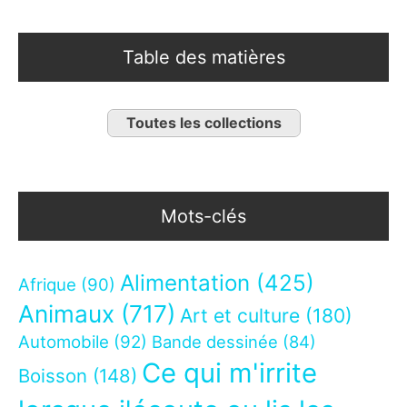
Table des matières
Toutes les collections
Mots-clés
Alimentation
(425)
Afrique
(90)
Animaux
(717)
Art et culture
(180)
Automobile
(92)
Bande dessinée
(84)
Ce qui m'irrite
Boisson
(148)