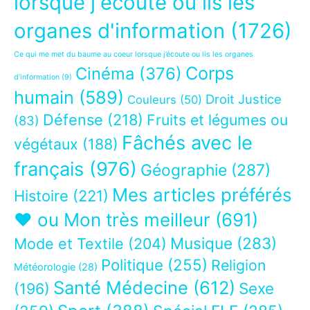
lorsque j'écoute ou lis les
organes d'information
(1726)
Ce qui me met du baume au coeur lorsque j’écoute ou lis les organes
Corps
Cinéma
(376)
d’information
(9)
humain
(589)
Droit Justice
Couleurs
(50)
Défense
(218)
Fruits et légumes ou
(83)
Fâchés avec le
végétaux
(188)
français
(976)
Géographie
(287)
Mes articles préférés
Histoire
(221)
❤ ou Mon très meilleur
(691)
Musique
(283)
Mode et Textile
(204)
Politique
(255)
Religion
Météorologie
(28)
Santé Médecine
(612)
Sexe
(196)