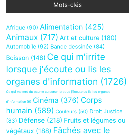
Mots-clés
Alimentation
(425)
Afrique
(90)
Animaux
(717)
Art et culture
(180)
Automobile
(92)
Bande dessinée
(84)
Ce qui m'irrite
Boisson
(148)
lorsque j'écoute ou lis les
organes d'information
(1726)
Ce qui me met du baume au coeur lorsque j’écoute ou lis les organes
Corps
Cinéma
(376)
d’information
(9)
humain
(589)
Droit Justice
Couleurs
(50)
Défense
(218)
Fruits et légumes ou
(83)
Fâchés avec le
végétaux
(188)