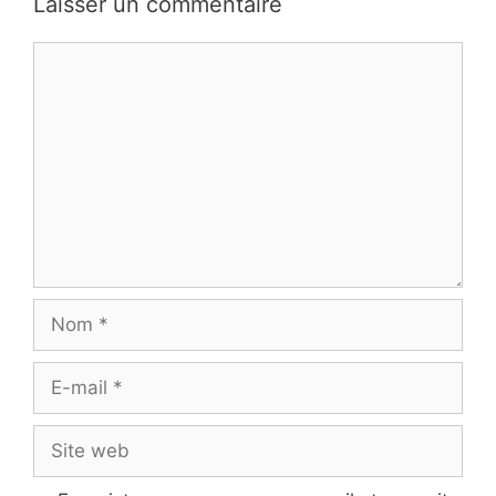
Laisser un commentaire
Commentaire
Nom
E-
mail
Site
web