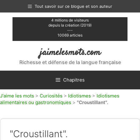
Aller
Tout savoir sur ce blogue et son auteur
au
contenu
4 millions de visiteurs
depuis la création (2019)
---
10069 articles
jaimelesmots.com
Richesse et défense de la langue française
Chapitres
J'aime les mots
>
Curiosités
>
Idiotismes
>
Idiotismes
alimentaires ou gastronomiques
>
"Croustillant".
"Croustillant".