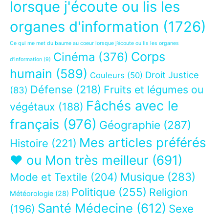
lorsque j'écoute ou lis les
organes d'information
(1726)
Ce qui me met du baume au coeur lorsque j’écoute ou lis les organes
Corps
Cinéma
(376)
d’information
(9)
humain
(589)
Droit Justice
Couleurs
(50)
Défense
(218)
Fruits et légumes ou
(83)
Fâchés avec le
végétaux
(188)
français
(976)
Géographie
(287)
Mes articles préférés
Histoire
(221)
❤ ou Mon très meilleur
(691)
Musique
(283)
Mode et Textile
(204)
Politique
(255)
Religion
Météorologie
(28)
Santé Médecine
(612)
Sexe
(196)