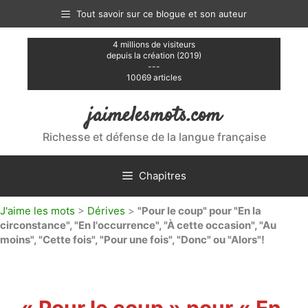
Aller
Tout savoir sur ce blogue et son auteur
au
contenu
4 millions de visiteurs
depuis la création (2019)
---
10069 articles
jaimelesmots.com
Richesse et défense de la langue française
Chapitres
J'aime les mots
>
Dérives
>
"Pour le coup" pour "En la
circonstance", "En l'occurrence", "À cette occasion", "Au
moins", "Cette fois", "Pour une fois", "Donc" ou "Alors"!
« Pour le coup » pour « En