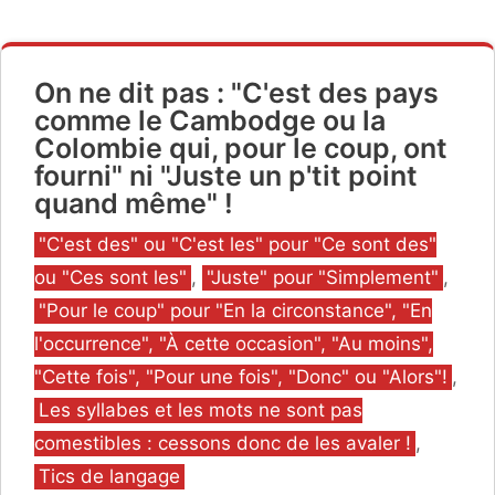
On ne dit pas : "C'est des pays
comme le Cambodge ou la
Colombie qui, pour le coup, ont
fourni" ni "Juste un p'tit point
quand même" !
Catégories
"C'est des" ou "C'est les" pour "Ce sont des"
ou "Ces sont les"
,
"Juste" pour "Simplement"
,
"Pour le coup" pour "En la circonstance", "En
l'occurrence", "À cette occasion", "Au moins",
"Cette fois", "Pour une fois", "Donc" ou "Alors"!
,
Les syllabes et les mots ne sont pas
comestibles : cessons donc de les avaler !
,
Tics de langage