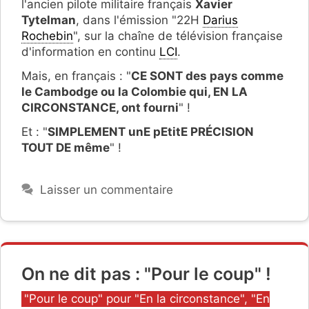
l'ancien pilote militaire français
Xavier
Tytelman
, dans l'émission "22H
Darius
Rochebin
", sur la chaîne de télévision française
d'information en continu
LCI
.
Mais, en français : "
CE SONT des pays comme
le Cambodge ou la Colombie qui, EN LA
CIRCONSTANCE, ont fourni
" !
Et : "
SIMPLEMENT unE pEtitE PRÉCISION
TOUT DE même
" !
Laisser un commentaire
On ne dit pas : "Pour le coup" !
Catégories
"Pour le coup" pour "En la circonstance", "En