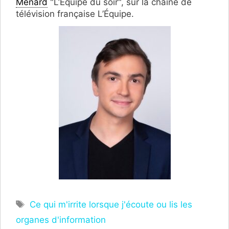
Ménard
"L’Équipe du soir", sur la chaîne de
télévision française L’Équipe.
Étiquettes
Ce qui m'irrite lorsque j'écoute ou lis les
organes d'information