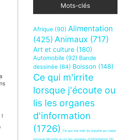
Mots-clés
Alimentation
Afrique
(90)
Animaux
(717)
(425)
Art et culture
(180)
Automobile
(92)
Bande
Boisson
(148)
dessinée
(84)
Ce qui m'irrite
la
ns
lorsque j'écoute ou
lis les organes
d'information
 !
(1726)
é
Ce qui me met du baume au coeur
lorsque j’écoute ou lis les organes d’information
(9)