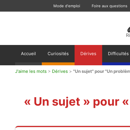
Aller
Mode d'emploi
Foire aux questions
au
contenu
R
Accueil
Curiosités
Dérives
Difficultés
J'aime les mots
>
Dérives
>
"Un sujet" pour "Un problè
« Un sujet » pour 