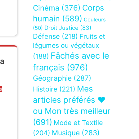
Corps
Cinéma
(376)
humain
(589)
Couleurs
Droit Justice
(83)
(50)
Défense
(218)
Fruits et
légumes ou végétaux
Fâchés avec le
(188)
ça
français
(976)
Géographie
(287)
Mes
Histoire
(221)
s
articles préférés ❤
ou Mon très meilleur
(691)
Mode et Textile
Musique
(283)
(204)