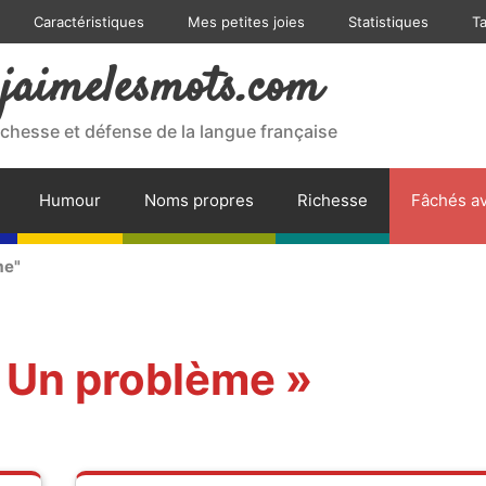
Caractéristiques
Mes petites joies
Statistiques
T
jaimelesmots.com
ichesse et défense de la langue française
Humour
Noms propres
Richesse
Fâchés av
me"
« Un problème »