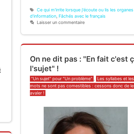
Étiquettes
Ce qui m'irrite lorsque j'écoute ou lis les organes
d'information
,
Fâchés avec le français
Laisser un commentaire
On ne dit pas : "En fait c'est 
l'sujet" !
É
Catégories
"Un sujet" pour "Un problème"
,
Les syllabes et les
mots ne sont pas comestibles : cessons donc de le
avaler !