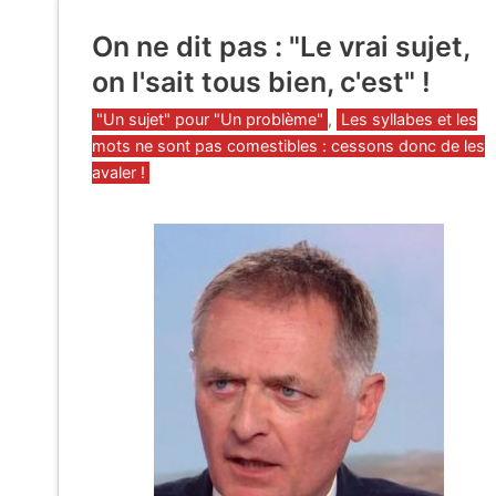
On ne dit pas : "Le vrai sujet,
on l'sait tous bien, c'est" !
Catégories
"Un sujet" pour "Un problème"
,
Les syllabes et les
mots ne sont pas comestibles : cessons donc de les
avaler !