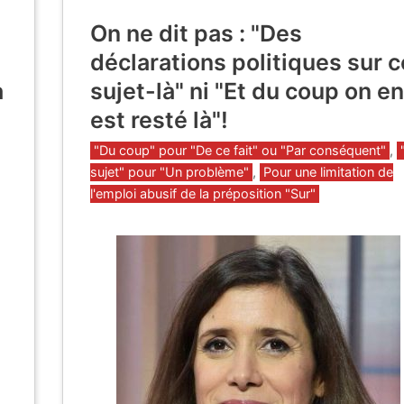
On ne dit pas : "Des
déclarations politiques sur c
a
sujet-là" ni "Et du coup on en
est resté là"!
Catégories
"Du coup" pour "De ce fait" ou "Par conséquent"
,
sujet" pour "Un problème"
,
Pour une limitation de
l'emploi abusif de la préposition "Sur"