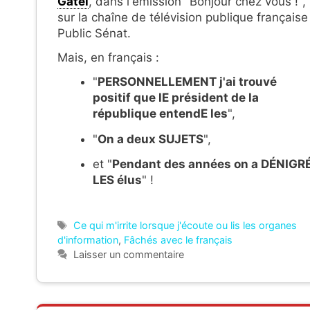
Gatel
, dans l'émission "Bonjour chez vous !",
sur la chaîne de télévision publique française
Public Sénat.
Mais, en français :
"
PERSONNELLEMENT j'ai trouvé
positif que lE président de la
république entendE les
",
"
On a deux SUJETS
",
et "
Pendant des années on a DÉNIGR
LES élus
" !
Étiquettes
Ce qui m'irrite lorsque j'écoute ou lis les organes
d'information
,
Fâchés avec le français
Laisser un commentaire