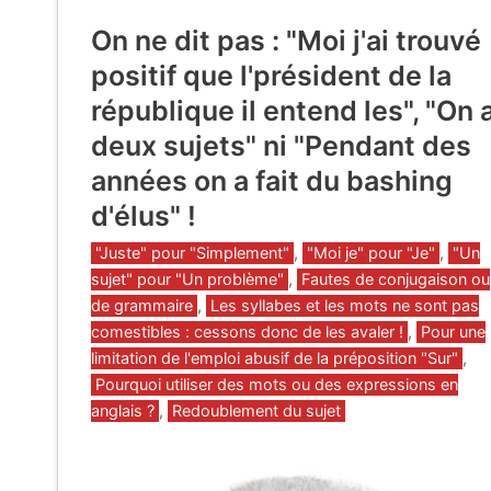
On ne dit pas : "Moi j'ai trouvé
positif que l'président de la
république il entend les", "On 
deux sujets" ni "Pendant des
années on a fait du bashing
d'élus" !
Catégories
"Juste" pour "Simplement"
,
"Moi je" pour "Je"
,
"Un
sujet" pour "Un problème"
,
Fautes de conjugaison ou
de grammaire
,
Les syllabes et les mots ne sont pas
comestibles : cessons donc de les avaler !
,
Pour une
limitation de l'emploi abusif de la préposition "Sur"
,
Pourquoi utiliser des mots ou des expressions en
anglais ?
,
Redoublement du sujet