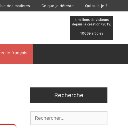
able des matières
Ce que je déteste
Qui suis-je ?
4 millions de visiteurs
depuis la création (2019)
---
10069 articles
ec le français
Recherche
Rechercher :