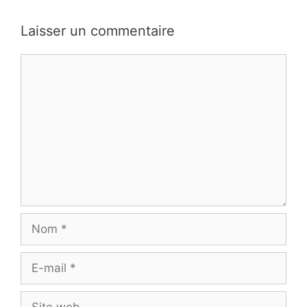
Laisser un commentaire
Commentaire
Nom
E-
mail
Site