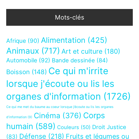
Mots-clés
Alimentation
(425)
Afrique
(90)
Animaux
(717)
Art et culture
(180)
Automobile
(92)
Bande dessinée
(84)
Ce qui m'irrite
Boisson
(148)
lorsque j'écoute ou lis les
organes d'information
(1726)
Ce qui me met du baume au coeur lorsque j’écoute ou lis les organes
Corps
Cinéma
(376)
d’information
(9)
humain
(589)
Droit Justice
Couleurs
(50)
Défense
(218)
Fruits et légumes ou
(83)