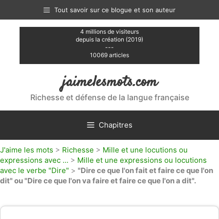
Aller
Tout savoir sur ce blogue et son auteur
au
contenu
4 millions de visiteurs
depuis la création (2019)
---
10069 articles
jaimelesmots.com
Richesse et défense de la langue française
Chapitres
J'aime les mots
>
Richesse
>
Mille et une locutions ou
expressions avec ...
>
Mille et une expressions ou locutions
avec le verbe "Dire"
>
"Dire ce que l'on fait et faire ce que l'on
dit" ou "Dire ce que l'on va faire et faire ce que l'on a dit".