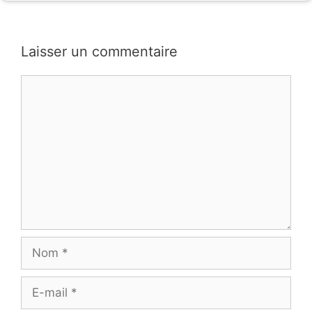
Laisser un commentaire
Commentaire
Nom
E-
mail