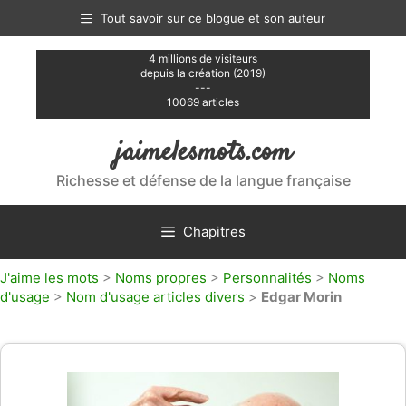
Aller
Tout savoir sur ce blogue et son auteur
au
contenu
4 millions de visiteurs
depuis la création (2019)
---
10069 articles
jaimelesmots.com
Richesse et défense de la langue française
Chapitres
J'aime les mots
>
Noms propres
>
Personnalités
>
Noms
d'usage
>
Nom d'usage articles divers
>
Edgar Morin