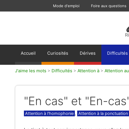
Aller
Mode d'emploi
Foire aux questions
au
contenu
R
Accueil
Curiosités
Dérives
Difficultés
J'aime les mots
>
Difficultés
>
Attention à
>
Attention au
"En cas" et "En-cas"
Catégories
Attention à l'homophonie
,
Attention à la ponctuation