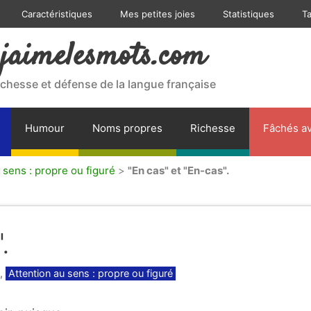
Caractéristiques
Mes petites joies
Statistiques
T
jaimelesmots.com
ichesse et défense de la langue française
Humour
Noms propres
Richesse
Fâchés av
 sens : propre ou figuré
>
"En cas" et "En-cas".
.
,
Attention au sens : propre ou figuré