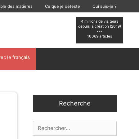
able des matières
Ce que je déteste
Qui suis-je ?
4 millions de visiteurs
depuis la création (2019)
---
10069 articles
ec le français
Recherche
Rechercher :