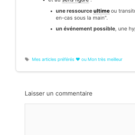
une r
essource
ultime
ou transit
en-cas sous la main".
un événement possible
, une hy
Étiquettes
Mes articles préférés ❤ ou Mon très meilleur
Laisser un commentaire
Commentaire