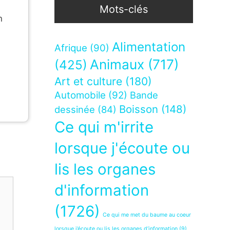
Mots-clés
n
Alimentation
Afrique
(90)
Animaux
(717)
(425)
Art et culture
(180)
Automobile
(92)
Bande
Boisson
(148)
dessinée
(84)
Ce qui m'irrite
lorsque j'écoute ou
lis les organes
d'information
(1726)
Ce qui me met du baume au coeur
lorsque j’écoute ou lis les organes d’information
(9)