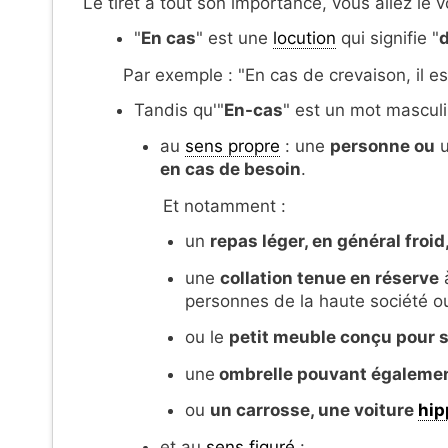
Le tiret à tout son importance, vous allez le v
"
En cas
" est une
locution
qui signifie "
d
Par exemple : "En cas de crevaison, il es
Tandis qu'"
En-cas
" est un mot masculi
au
sens propre
: une
p
ersonne ou
u
en cas de besoin
.
Et notamment :
un
repas léger, en général fr
une
collation tenue en réserve
à
personnes de la haute société o
ou le
petit meuble conçu pour s
u
ne
ombrelle pouvant également
ou
un carrosse, une voiture
hip
et au
sens figuré
: