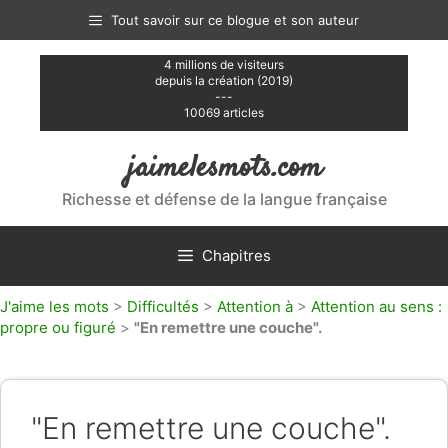
Aller
Tout savoir sur ce blogue et son auteur
au
contenu
4 millions de visiteurs
depuis la création (2019)
---
10069 articles
jaimelesmots.com
Richesse et défense de la langue française
Chapitres
J'aime les mots
>
Difficultés
>
Attention à
>
Attention au sens :
propre ou figuré
>
"En remettre une couche".
"En remettre une couche".