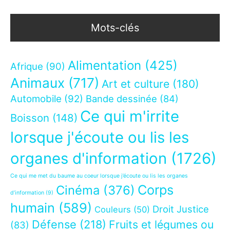
Mots-clés
Alimentation
(425)
Afrique
(90)
Animaux
(717)
Art et culture
(180)
Automobile
(92)
Bande dessinée
(84)
Ce qui m'irrite
Boisson
(148)
lorsque j'écoute ou lis les
organes d'information
(1726)
Ce qui me met du baume au coeur lorsque j’écoute ou lis les organes
Corps
Cinéma
(376)
d’information
(9)
humain
(589)
Droit Justice
Couleurs
(50)
Défense
(218)
Fruits et légumes ou
(83)