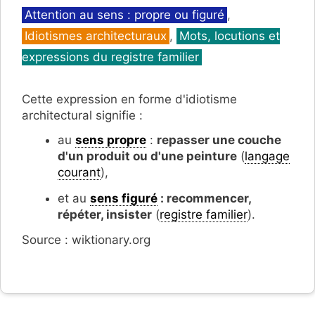
Catégories
Attention au sens : propre ou figuré
,
Idiotismes architecturaux
,
Mots, locutions et
expressions du registre familier
Cette expression en forme d'idiotisme
architectural signifie :
au
sens propre
:
repasser une couche
d'un produit ou d'une peinture
(
langage
courant
),
et au
sens figuré
: recommencer,
répéter, insister
(
registre familier
).
Source : wiktionary.org