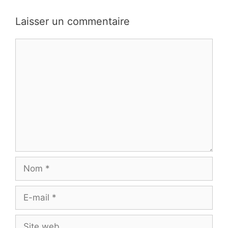
Laisser un commentaire
Commentaire
Nom
E-
mail
Site