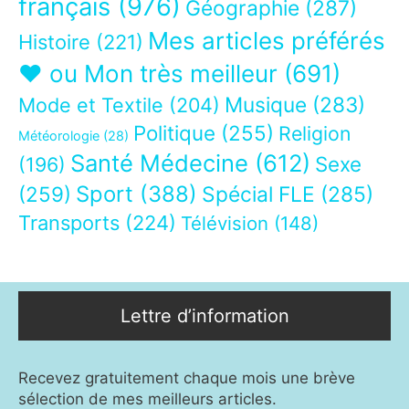
français
(976)
Géographie
(287)
Mes articles préférés
Histoire
(221)
❤ ou Mon très meilleur
(691)
Musique
(283)
Mode et Textile
(204)
Politique
(255)
Religion
Météorologie
(28)
Santé Médecine
(612)
Sexe
(196)
Sport
(388)
(259)
Spécial FLE
(285)
Transports
(224)
Télévision
(148)
Lettre d’information
Recevez gratuitement chaque mois une brève
sélection de mes meilleurs articles.