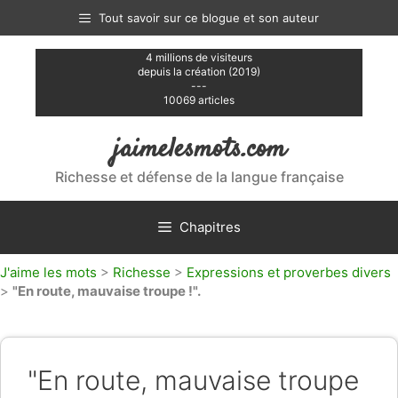
Aller
Tout savoir sur ce blogue et son auteur
au
contenu
4 millions de visiteurs
depuis la création (2019)
---
10069 articles
jaimelesmots.com
Richesse et défense de la langue française
Chapitres
J'aime les mots
>
Richesse
>
Expressions et proverbes divers
>
"En route, mauvaise troupe !".
"En route, mauvaise troupe