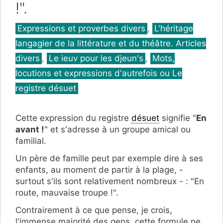
!".
Catégories
Expressions et proverbes divers
,
L'héritage
langagier de la littérature et du théâtre. Articles
divers
,
Le ieuv pour les djeun's
,
Mots,
locutions et expressions d'autrefois ou Le
registre désuet
Cette expression du registre
désuet
signifie "
En
avant !
" et s'adresse à un groupe amical ou
familial.
Un père de famille peut par exemple dire à ses
enfants, au moment de partir à la plage, -
surtout s'ils sont relativement nombreux - : "En
route, mauvaise troupe !".
Contrairement à ce que pense, je crois,
l'immense majorité des gens, cette formule ne