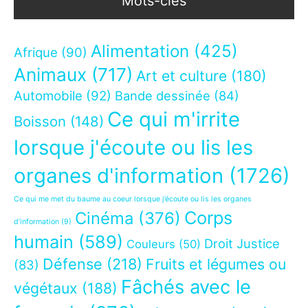
Mots-clés
Alimentation
(425)
Afrique
(90)
Animaux
(717)
Art et culture
(180)
Automobile
(92)
Bande dessinée
(84)
Ce qui m'irrite
Boisson
(148)
lorsque j'écoute ou lis les
organes d'information
(1726)
Ce qui me met du baume au coeur lorsque j’écoute ou lis les organes
Corps
Cinéma
(376)
d’information
(9)
humain
(589)
Droit Justice
Couleurs
(50)
Défense
(218)
Fruits et légumes ou
(83)
Fâchés avec le
végétaux
(188)