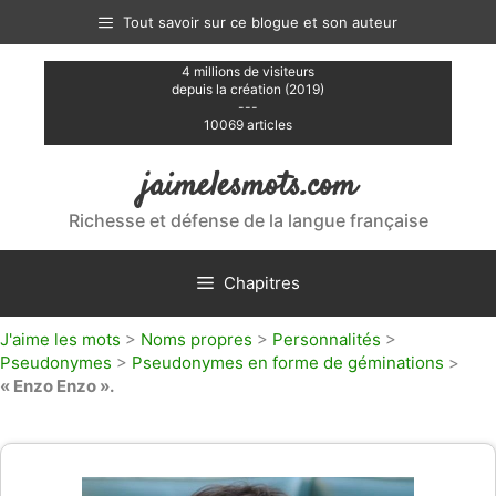
Aller
Tout savoir sur ce blogue et son auteur
au
contenu
4 millions de visiteurs
depuis la création (2019)
---
10069 articles
jaimelesmots.com
Richesse et défense de la langue française
Chapitres
J'aime les mots
>
Noms propres
>
Personnalités
>
Pseudonymes
>
Pseudonymes en forme de géminations
>
« Enzo Enzo ».