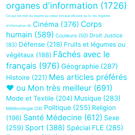
organes d'information
(1726)
Ce qui me met du baume au coeur lorsque j’écoute ou lis les organes
Corps
Cinéma
(376)
d’information
(9)
humain
(589)
Droit Justice
Couleurs
(50)
Défense
(218)
Fruits et légumes ou
(83)
Fâchés avec le
végétaux
(188)
français
(976)
Géographie
(287)
Mes articles préférés
Histoire
(221)
❤ ou Mon très meilleur
(691)
Musique
(283)
Mode et Textile
(204)
Politique
(255)
Religion
Météorologie
(28)
Santé Médecine
(612)
Sexe
(196)
Sport
(388)
(259)
Spécial FLE
(285)