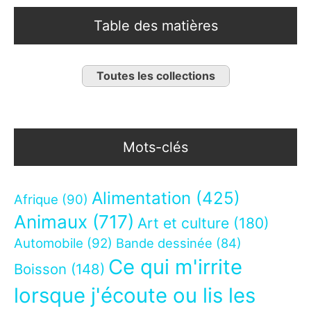
Table des matières
Toutes les collections
Mots-clés
Alimentation
(425)
Afrique
(90)
Animaux
(717)
Art et culture
(180)
Automobile
(92)
Bande dessinée
(84)
Ce qui m'irrite
Boisson
(148)
lorsque j'écoute ou lis les