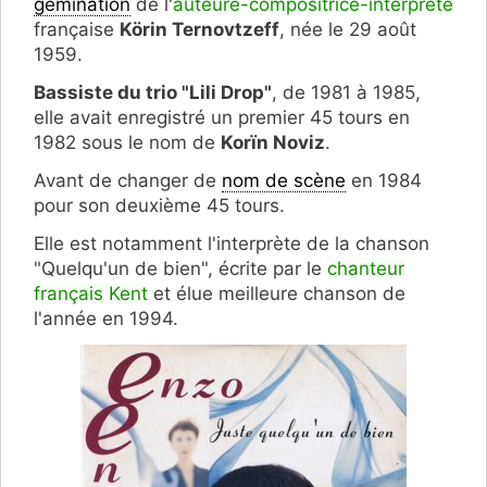
gémination
de l'
auteure-compositrice-interprète
française
Körin Ternovtzeff
, née le 29 août
1959.
Bassiste du trio "Lili Drop"
, de 1981 à 1985,
elle avait enregistré un premier 45 tours en
1982 sous le nom de
Korïn Noviz
.
Avant de changer de
nom de scène
en 1984
pour son deuxième 45 tours.
Elle est notamment l'interprète de la chanson
"Quelqu'un de bien", écrite par le
chanteur
français Kent
et élue meilleure chanson de
l'année en 1994.