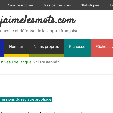
Caractéristiques
Mes petites joies
Statistiques
T
jaimelesmots.com
ichesse et défense de la langue française
Humour
Noms propres
Richesse
Fâchés av
u niveau de langue
>
"Être vanné".
pressions du registre argotique