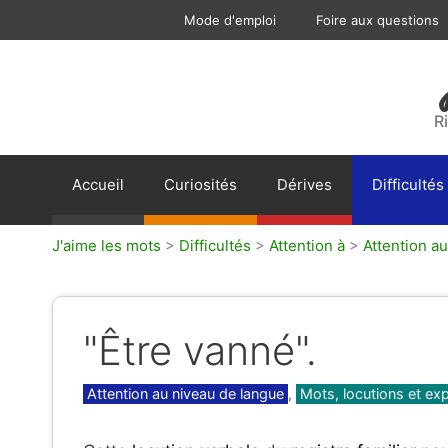
Aller
Mode d'emploi
Foire aux questions
au
contenu
R
Accueil
Curiosités
Dérives
Difficultés
J'aime les mots
>
Difficultés
>
Attention à
>
Attention a
"Être vanné".
Catégories
Attention au niveau de langue
,
Mots, locutions et ex