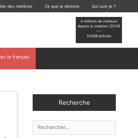
able des matières
Ce que je déteste
Qui suis-je ?
4 millions de visiteurs
depuis la création (2019)
---
10069 articles
ec le français
Recherche
Rechercher :