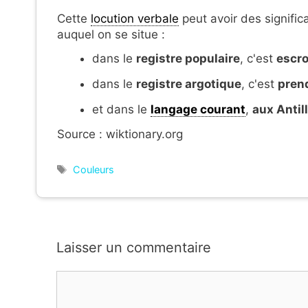
Cette
locution verbale
peut avoir des signific
auquel on se situe :
dans le
registre populaire
, c'est
escro
dans le
registre argotique
, c'est
prend
et dans le
langage courant
,
aux Antil
Source : wiktionary.org
Étiquettes
Couleurs
Laisser un commentaire
Commentaire