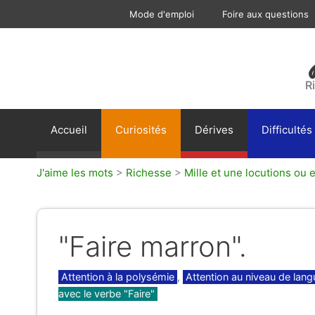
Aller
Mode d'emploi
Foire aux questions
au
contenu
R
Accueil
Curiosités
Dérives
Difficultés
J'aime les mots
>
Richesse
>
Mille et une locutions ou 
"Faire marron".
Catégories
Attention à la polysémie
,
Attention au niveau de lang
avec le verbe "Faire"