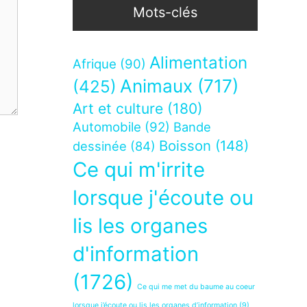
Mots-clés
Alimentation
Afrique
(90)
Animaux
(717)
(425)
Art et culture
(180)
Automobile
(92)
Bande
Boisson
(148)
dessinée
(84)
Ce qui m'irrite
lorsque j'écoute ou
lis les organes
d'information
(1726)
Ce qui me met du baume au coeur
lorsque j’écoute ou lis les organes d’information
(9)