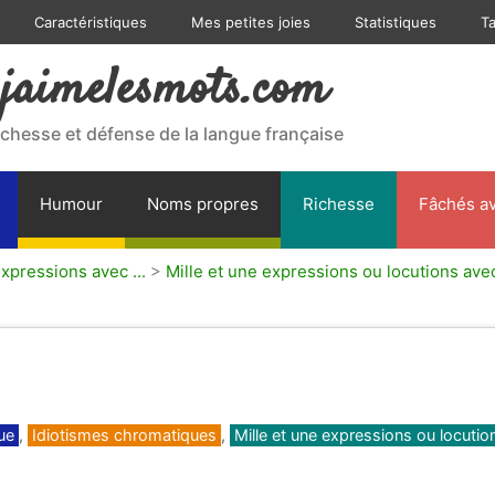
Caractéristiques
Mes petites joies
Statistiques
T
jaimelesmots.com
ichesse et défense de la langue française
Humour
Noms propres
Richesse
Fâchés av
expressions avec ...
>
Mille et une expressions ou locutions avec
ue
,
Idiotismes chromatiques
,
Mille et une expressions ou locutio