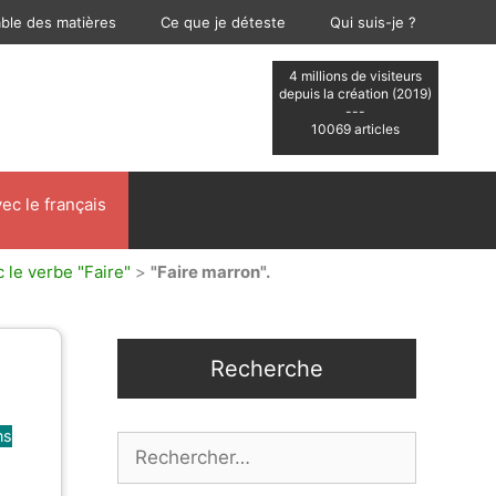
able des matières
Ce que je déteste
Qui suis-je ?
4 millions de visiteurs
depuis la création (2019)
---
10069 articles
ec le français
 le verbe "Faire"
>
"Faire marron".
Recherche
ns
Rechercher :