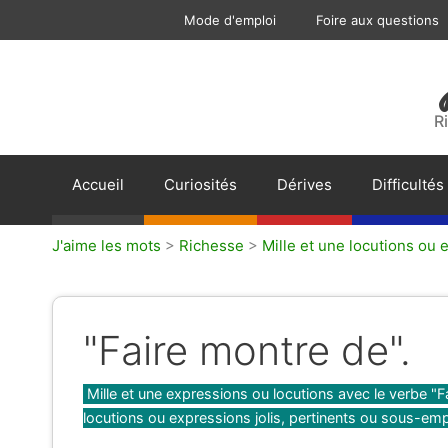
Aller
Mode d'emploi
Foire aux questions
au
contenu
R
Accueil
Curiosités
Dérives
Difficultés
J'aime les mots
>
Richesse
>
Mille et une locutions ou 
"Faire montre de".
Catégories
Mille et une expressions ou locutions avec le verbe "F
locutions ou expressions jolis, pertinents ou sous-em