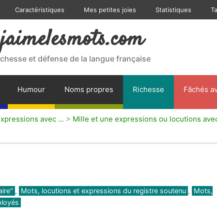
Caractéristiques
Mes petites joies
Statistiques
T
jaimelesmots.com
ichesse et défense de la langue française
Humour
Noms propres
Richesse
Fâchés av
expressions avec ...
>
Mille et une expressions ou locutions avec
aire"
,
Mots, locutions et expressions du registre soutenu
,
Mots,
ployés