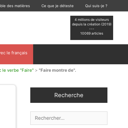
able des matières
Ce que je déteste
Qui suis-je ?
4 millions de visiteurs
depuis la création (2019)
---
10069 articles
ec le français
 le verbe "Faire"
>
"Faire montre de".
Recherche
Rechercher :