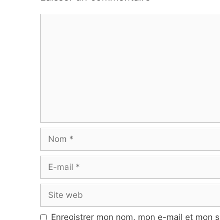
Commentaire
Nom
E-
mail
Site
web
Enregistrer mon nom, mon e-mail et mon s