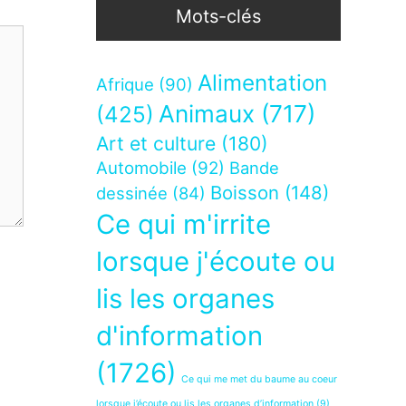
Mots-clés
Alimentation
Afrique
(90)
Animaux
(717)
(425)
Art et culture
(180)
Automobile
(92)
Bande
Boisson
(148)
dessinée
(84)
Ce qui m'irrite
lorsque j'écoute ou
lis les organes
d'information
(1726)
Ce qui me met du baume au coeur
lorsque j’écoute ou lis les organes d’information
(9)