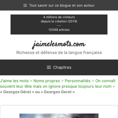
Aller
Tout savoir sur ce blogue et son auteur
au
contenu
4 millions de visiteurs
depuis la création (2019)
---
10069 articles
jaimelesmots.com
Richesse et défense de la langue française
Chapitres
J'aime les mots
>
Noms propres
>
Personnalités
>
On connaît
souvent leur tête mais on ignore presque toujours leur nom
>
« Georges Géret » ou « Georges Geret »