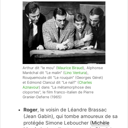
Arthur dit "le mou" (
Maurice Biraud
), Alphonse
Maréchal dit "Le malin" (
Lino Ventura
),
Rouquemoute dit "Le rouquin" (Georges Géret)
et Edmond Clancul dit "Le naïf" (
Charles
Aznavour
) dans "La métamorphose des
cloportes", le film franco-italien de Pierre
Granier-Deferre (1965)
Roger
, le voisin de Léandre Brassac
(Jean Gabin), qui tombe amoureux de sa
protégée Simone Leboucher (
Michèle