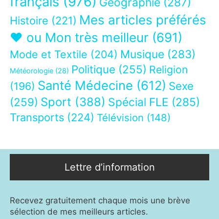
français
(976)
Géographie
(287)
Mes articles préférés
Histoire
(221)
❤ ou Mon très meilleur
(691)
Musique
(283)
Mode et Textile
(204)
Politique
(255)
Religion
Météorologie
(28)
Santé Médecine
(612)
Sexe
(196)
Sport
(388)
(259)
Spécial FLE
(285)
Transports
(224)
Télévision
(148)
Lettre d’information
Recevez gratuitement chaque mois une brève
sélection de mes meilleurs articles.