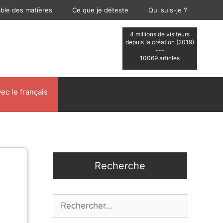
able des matières
Ce que je déteste
Qui suis-je ?
4 millions de visiteurs
depuis la création (2019)
---
10069 articles
ec le français
Recherche
Rechercher :