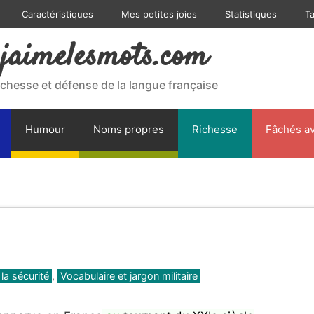
Caractéristiques
Mes petites joies
Statistiques
T
jaimelesmots.com
ichesse et défense de la langue française
Humour
Noms propres
Richesse
Fâchés av
la sécurité
,
Vocabulaire et jargon militaire