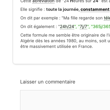
Cette
abréviation
de "24
H
eures sur
24
" est
Elle signifie :
toute la journée,
constamment
On dit par exemple : "Ma fille regarde son
tél
On dit également : "
24h/24
", "
7j/7
", "365j/365
Cette formule me semble être originaire de l'
Algérie dès les années 1980, au moins, soit
être massivement utilisée en France.
Laisser un commentaire
Commentaire