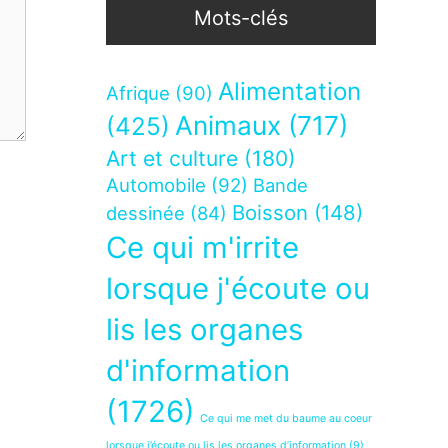
Mots-clés
Alimentation
Afrique
(90)
Animaux
(717)
(425)
Art et culture
(180)
Automobile
(92)
Bande
Boisson
(148)
dessinée
(84)
Ce qui m'irrite
lorsque j'écoute ou
lis les organes
d'information
(1726)
Ce qui me met du baume au coeur
lorsque j’écoute ou lis les organes d’information
(9)