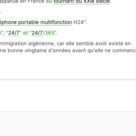
 apparue en France
au
tournant du XXIe siècle
.
.
éphone portable multifonction
H24".
", "
24/7
" et "
24/7
/365
".
immigration algérienne, car elle semble avoir existé en
 une bonne vingtaine d'années avant qu'elle ne commenc