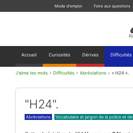
Aller
Mode d'emploi
Foire aux questions
au
contenu
R
Accueil
Curiosités
Dérives
Difficultés
J'aime les mots
>
Difficultés
>
Abréviations
>
« H24 ».
"H24".
Catégories
Abréviations
,
Vocabulaire et jargon de la police et de 