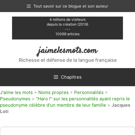
Aller
Tout savoir sur ce blogue et son auteur
au
contenu
4 millions de visiteurs
depuis la création (2019)
---
10069 articles
jaimelesmots.com
Richesse et défense de la langue française
Chapitres
J'aime les mots
>
Noms propres
>
Personnalités
>
Pseudonymes
>
"Haro !" sur les personnalités ayant repris le
pseudonyme célèbre d'un membre de leur famille
>
Jacques
Loti