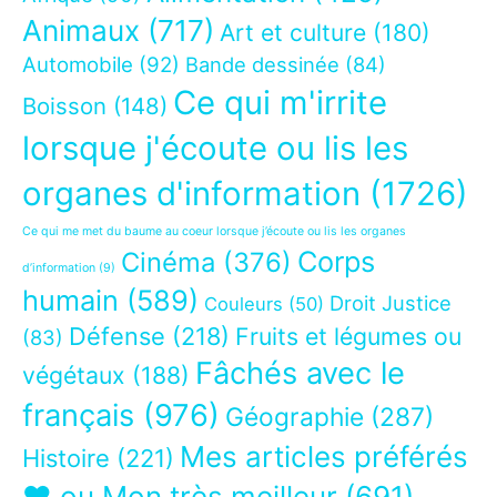
Animaux
(717)
Art et culture
(180)
Automobile
(92)
Bande dessinée
(84)
Ce qui m'irrite
Boisson
(148)
lorsque j'écoute ou lis les
organes d'information
(1726)
Ce qui me met du baume au coeur lorsque j’écoute ou lis les organes
Corps
Cinéma
(376)
d’information
(9)
humain
(589)
Droit Justice
Couleurs
(50)
Défense
(218)
Fruits et légumes ou
(83)
Fâchés avec le
végétaux
(188)
français
(976)
Géographie
(287)
Mes articles préférés
Histoire
(221)
❤ ou Mon très meilleur
(691)