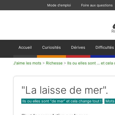
Aller
Mode d'emploi
Foire aux questions
au
contenu
R
Accueil
Curiosités
Dérives
Difficultés
J'aime les mots
>
Richesse
>
Ils ou elles sont ... et cel
"La laisse de mer".
Catégories
Ils ou elles sont "de mer" et cela change tout !
,
Mots 