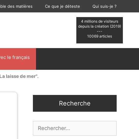
able des matières
Ce que je déteste
Qui suis-je ?
4 millions de visiteurs
depuis la création (2019)
---
10069 articles
ec le français
La laisse de mer".
Recherche
Rechercher :