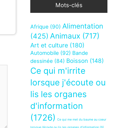
Mots-clés
Alimentation
Afrique
(90)
Animaux
(717)
(425)
Art et culture
(180)
Automobile
(92)
Bande
Boisson
(148)
dessinée
(84)
Ce qui m'irrite
lorsque j'écoute ou
lis les organes
d'information
(1726)
Ce qui me met du baume au coeur
lorsque j’écoute ou lis les organes d’information
(9)