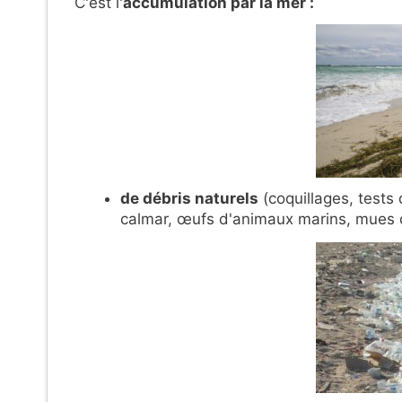
C'est l'
accumulation par la mer :
de débris naturels
(coquillages, tests
calmar, œufs d'animaux marins, mues d