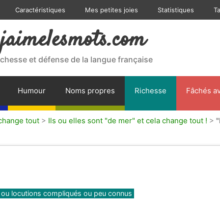
Caractéristiques
Mes petites joies
Statistiques
T
jaimelesmots.com
ichesse et défense de la langue française
Humour
Noms propres
Richesse
Fâchés av
a change tout
>
Ils ou elles sont "de mer" et cela change tout !
>
"
ou locutions compliqués ou peu connus