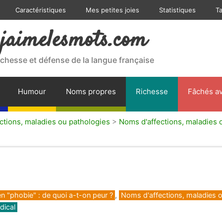
Caractéristiques
Mes petites joies
Statistiques
T
jaimelesmots.com
ichesse et défense de la langue française
Humour
Noms propres
Richesse
Fâchés av
ctions, maladies ou pathologies
>
Noms d'affections, maladies o
n "phobie" : de quoi a-t-on peur ?
,
Noms d'affections, maladies 
dical