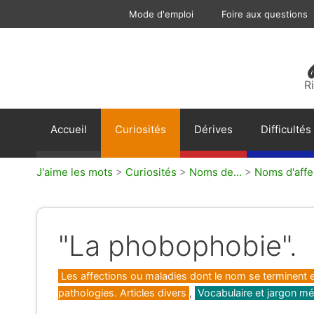
Aller
Mode d'emploi
Foire aux questions
au
contenu
R
Accueil
Curiosités
Dérives
Difficultés
J'aime les mots
>
Curiosités
>
Noms de...
>
Noms d'affe
"La phobophobie".
Catégories
Les affections ou maladies dont le nom se terminent e
pathologies. Articles divers
,
Vocabulaire et jargon mé