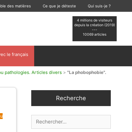
able des matières
Ce que je déteste
Qui suis-je ?
4 millions de visiteurs
depuis la création (2019)
---
10069 articles
ec le français
u pathologies. Articles divers
>
"La phobophobie".
Recherche
ou
Rechercher :