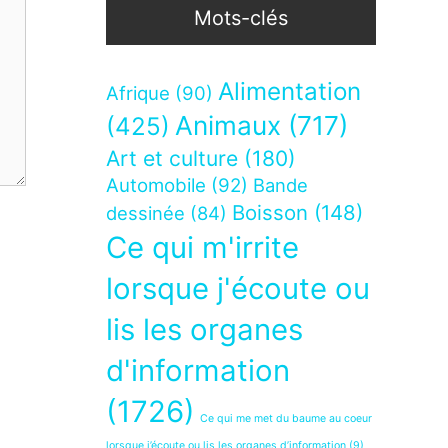
Mots-clés
Alimentation
Afrique
(90)
Animaux
(717)
(425)
Art et culture
(180)
Automobile
(92)
Bande
Boisson
(148)
dessinée
(84)
Ce qui m'irrite
lorsque j'écoute ou
lis les organes
d'information
(1726)
Ce qui me met du baume au coeur
lorsque j’écoute ou lis les organes d’information
(9)