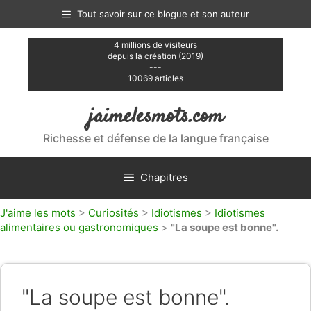
Aller
Tout savoir sur ce blogue et son auteur
au
contenu
4 millions de visiteurs
depuis la création (2019)
---
10069 articles
jaimelesmots.com
Richesse et défense de la langue française
Chapitres
J'aime les mots
>
Curiosités
>
Idiotismes
>
Idiotismes
alimentaires ou gastronomiques
>
"La soupe est bonne".
"La soupe est bonne".