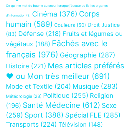
Ce qui me met du baume au coeur lorsque j’écoute ou lis les organes
Corps
Cinéma
(376)
d’information
(9)
humain
(589)
Droit Justice
Couleurs
(50)
Défense
(218)
Fruits et légumes ou
(83)
Fâchés avec le
végétaux
(188)
français
(976)
Géographie
(287)
Mes articles préférés
Histoire
(221)
❤ ou Mon très meilleur
(691)
Musique
(283)
Mode et Textile
(204)
Politique
(255)
Religion
Météorologie
(28)
Santé Médecine
(612)
Sexe
(196)
Sport
(388)
(259)
Spécial FLE
(285)
Transports
(224)
Télévision
(148)