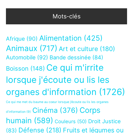
Mots-clés
Alimentation
(425)
Afrique
(90)
Animaux
(717)
Art et culture
(180)
Automobile
(92)
Bande dessinée
(84)
Ce qui m'irrite
Boisson
(148)
lorsque j'écoute ou lis les
organes d'information
(1726)
Ce qui me met du baume au coeur lorsque j’écoute ou lis les organes
Corps
Cinéma
(376)
d’information
(9)
humain
(589)
Droit Justice
Couleurs
(50)
Défense
(218)
Fruits et légumes ou
(83)