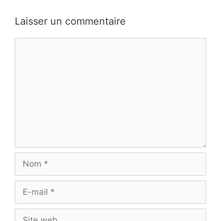
Laisser un commentaire
Commentaire
Nom
E-
mail
Site