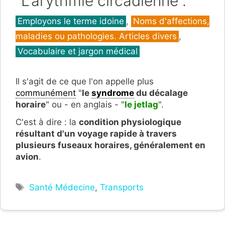
"L'arythmie circadienne".
Catégories
Employons le terme idoine
,
Noms d'affections,
maladies ou pathologies. Articles divers
,
Vocabulaire et jargon médical
Il s'agit de ce que l'on appelle plus
communément
"
le
syndrome
du décalage
horaire
" ou - en anglais - "
le jetlag
".
C'est à dire : la
condition physiologique
résultant d'un voyage rapide à travers
plusieurs fuseaux horaires, généralement en
avion
.
Étiquettes
Santé Médecine
,
Transports