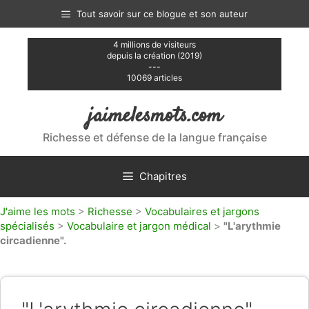
Aller
Tout savoir sur ce blogue et son auteur
au
contenu
4 millions de visiteurs
depuis la création (2019)
---
10069 articles
jaimelesmots.com
Richesse et défense de la langue française
Chapitres
J'aime les mots
>
Richesse
>
Vocabulaires et jargons
spécialisés
>
Vocabulaire et jargon médical
>
"L'arythmie
circadienne".