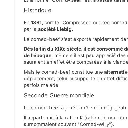
Historique
En
1881
, sort le "Compressed cooked corned
par la
société Liebig
.
Le corned-beef s'est exporté rapidement dan
Dès la fin du XIXe siècle, il est consommé 
de l'époque
, même s'il est peu apprécié des 
sauraient en effet être comparées à la viande 
Mais le corned-beef constitue une
alternativ
déplacement, celui-ci supporte en effet diffici
parfois malade.
Seconde Guerre mondiale
Le corned-beef a joué un rôle non négligeab
Il appartenait à la ration K (ration de nourrit
surnommaient souvent "Corned-Willy").