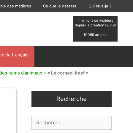
able des matières
Ce que je déteste
Qui suis-je ?
4 millions de visiteurs
depuis la création (2019)
---
10069 articles
ec le français
 des noms d'animaux
>
« Le corned-beef ».
Recherche
Rechercher :