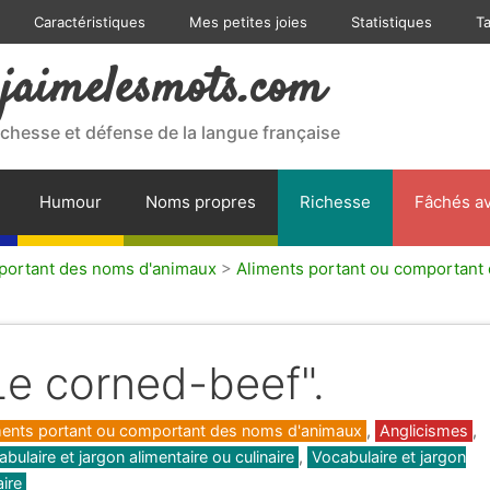
Caractéristiques
Mes petites joies
Statistiques
T
jaimelesmots.com
ichesse et défense de la langue française
Humour
Noms propres
Richesse
Fâchés av
 portant des noms d'animaux
>
Aliments portant ou comportant
Le corned-beef".
gories
ments portant ou comportant des noms d'animaux
,
Anglicismes
,
bulaire et jargon alimentaire ou culinaire
,
Vocabulaire et jargon
aire