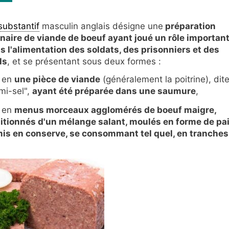
substantif
masculin anglais désigne une
préparation
inaire de viande de boeuf ayant joué un rôle importan
s l'alimentation des soldats, des prisonniers et des
ls
, et se présentant sous deux formes :
t en
une pièce de viande
(généralement la poitrine), dit
mi-sel",
ayant été préparée dans une saumure
,
t en
menus morceaux agglomérés de boeuf maigre,
itionnés d'un mélange salant,
moulés en forme de pa
mis en conserve, se consommant tel quel, en tranches