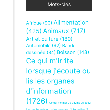
Mots-clés
Alimentation
Afrique
(90)
Animaux
(717)
(425)
Art et culture
(180)
Automobile
(92)
Bande
Boisson
(148)
dessinée
(84)
Ce qui m'irrite
lorsque j'écoute ou
lis les organes
s
d'information
(1726)
Ce qui me met du baume au coeur
lorsque j’écoute ou lis les organes d’information
(9)