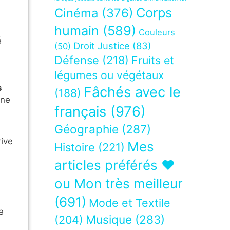
Corps
Cinéma
(376)
humain
(589)
Couleurs
é
Droit Justice
(83)
(50)
Défense
(218)
Fruits et
légumes ou végétaux
s
Fâchés avec le
(188)
 ne
français
(976)
Géographie
(287)
rive
Mes
Histoire
(221)
articles préférés ❤
ou Mon très meilleur
(691)
Mode et Textile
e
Musique
(283)
(204)