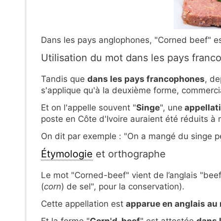
Dans les pays anglophones, "Corned beef" est
Utilisation du mot dans les pays fran
Tandis que
dans les pays francophones
, d
s'applique qu'à la deuxième forme, commerci
Et on l'appelle souvent "
Singe
", une
appellat
poste en Côte d'Ivoire auraient été réduits à
On dit par exemple : "On a mangé du singe p
Étymologie
et orthographe
Le mot "Corned-beef" vient de l’anglais "bee
(
corn
) de sel", pour la conservation).
Cette appellation est
apparue en anglais au
Et la forme "
Corn'd-beef
" est attestée
dans l