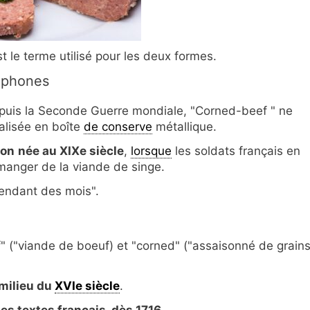
 le terme utilisé pour les deux formes.
cophones
epuis la Seconde Guerre mondiale, "Corned-beef " ne
alisée en boîte
de conserve
métallique.
ion
née au XIXe siècle
,
lorsque
les soldats français en
 manger de la viande de singe.
endant des mois".
f" ("viande de boeuf) et "corned" ("assaisonné de grain
 milieu du
XVIe siècle
.
es textes français, dès 1716
,.