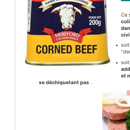
Ce
cul
dan
civi
soi
"de
soi
add
et 
se déchiquetant pas
.