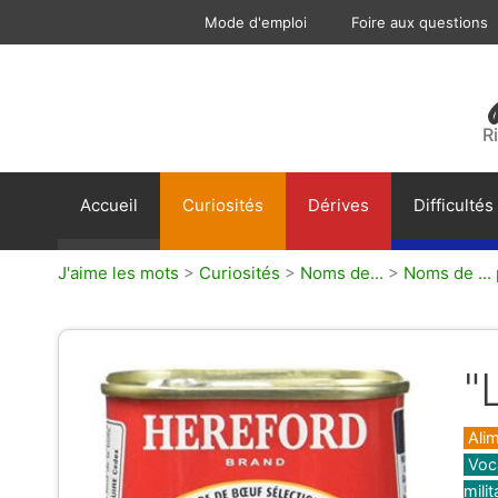
Aller
Mode d'emploi
Foire aux questions
au
contenu
R
Accueil
Curiosités
Dérives
Difficultés
J'aime les mots
>
Curiosités
>
Noms de...
>
Noms de ...
"
Caté
Ali
Voca
milit