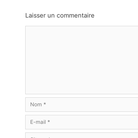
Laisser un commentaire
Commentaire
Nom
E-
mail
Site