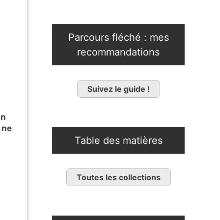
Parcours fléché : mes
t
recommandations
e
Suivez le guide !
in
 ne
Table des matières
Toutes les collections