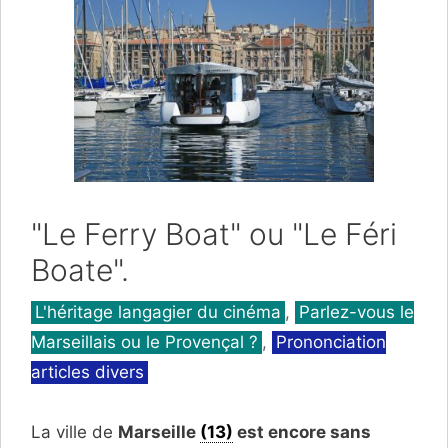
"Le Ferry Boat" ou "Le Féri
Boate".
Catégories
L'héritage langagier du cinéma
,
Parlez-vous le
Marseillais ou le Provençal ?
,
Prononciation
articles divers
La ville de
Marseille
(13)
est encore sans