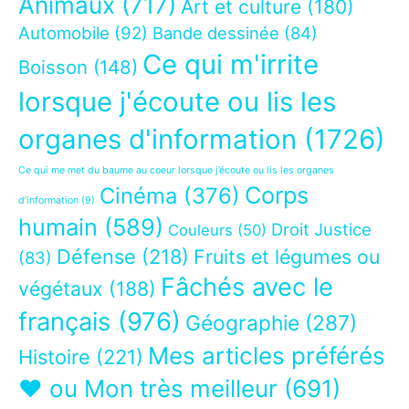
Animaux
(717)
Art et culture
(180)
Automobile
(92)
Bande dessinée
(84)
Ce qui m'irrite
Boisson
(148)
lorsque j'écoute ou lis les
organes d'information
(1726)
Ce qui me met du baume au coeur lorsque j’écoute ou lis les organes
Corps
Cinéma
(376)
d’information
(9)
humain
(589)
Droit Justice
Couleurs
(50)
Défense
(218)
Fruits et légumes ou
(83)
Fâchés avec le
végétaux
(188)
français
(976)
Géographie
(287)
Mes articles préférés
Histoire
(221)
❤ ou Mon très meilleur
(691)