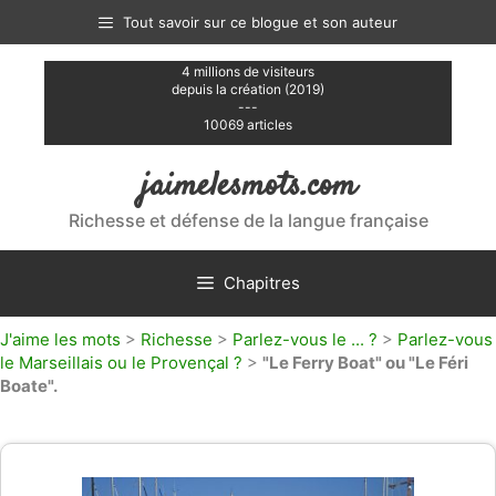
Aller
Tout savoir sur ce blogue et son auteur
au
contenu
4 millions de visiteurs
depuis la création (2019)
---
10069 articles
jaimelesmots.com
Richesse et défense de la langue française
Chapitres
J'aime les mots
>
Richesse
>
Parlez-vous le ... ?
>
Parlez-vous
le Marseillais ou le Provençal ?
>
"Le Ferry Boat" ou "Le Féri
Boate".