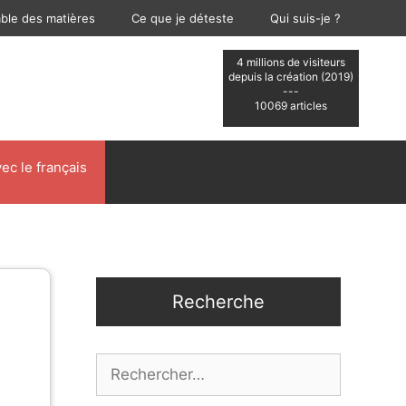
able des matières
Ce que je déteste
Qui suis-je ?
4 millions de visiteurs
depuis la création (2019)
---
10069 articles
ec le français
Recherche
Rechercher :