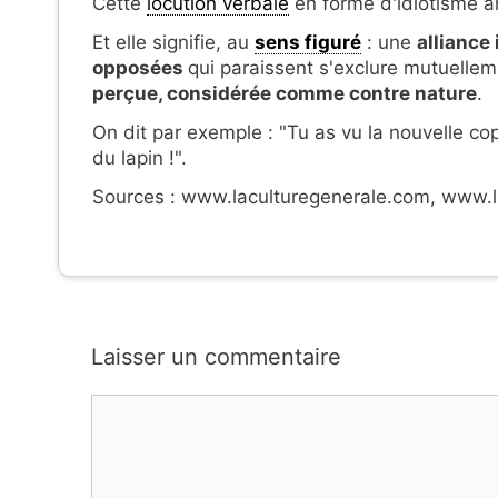
Cette
locution verbale
en forme d'idiotisme a
Et elle signifie, au
sens figuré
: une
alliance
opposées
qui paraissent s'exclure mutuellem
perçue, considérée comme contre nature
.
On dit par exemple : "Tu as vu la nouvelle co
du lapin !".
Sources : www.laculturegenerale.com, www.li
Laisser un commentaire
Commentaire