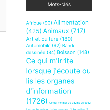
Mots-clés
Alimentation
Afrique
(90)
Animaux
(717)
(425)
Art et culture
(180)
Automobile
(92)
Bande
Boisson
(148)
dessinée
(84)
Ce qui m'irrite
lorsque j'écoute ou
lis les organes
d'information
(1726)
Ce qui me met du baume au coeur
lorsque j’écoute ou lis les organes d’information
(9)