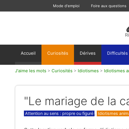
Aller
Mode d'emploi
Foire aux questions
au
contenu
R
Accueil
Curiosités
Dérives
Difficultés
J'aime les mots
>
Curiosités
>
Idiotismes
>
Idiotismes a
"Le mariage de la ca
Catégories
Attention au sens : propre ou figuré
,
Idiotismes anima