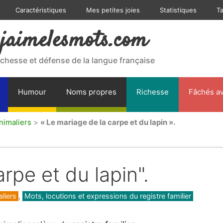
Caractéristiques
Mes petites joies
Statistiques
T
jaimelesmots.com
ichesse et défense de la langue française
Humour
Noms propres
Richesse
Fâchés av
nimaliers
>
« Le mariage de la carpe et du lapin ».
rpe et du lapin".
liers
,
Mots, locutions et expressions du registre familier