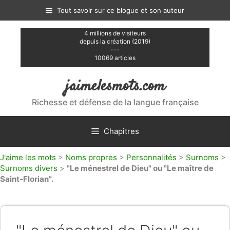
Aller
Tout savoir sur ce blogue et son auteur
au
contenu
4 millions de visiteurs
depuis la création (2019)
---
10069 articles
jaimelesmots.com
Richesse et défense de la langue française
Chapitres
J'aime les mots
>
Noms propres
>
Personnalités
>
Surnoms
>
Surnoms divers
>
"Le ménestrel de Dieu" ou "Le maître de
Saint-Florian".