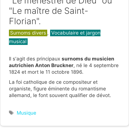
"Le ménestrel de Dieu" ou
"Le maître de Saint-
Florian".
Catégories
Surnoms divers
,
Vocabulaire et jargon
musical
Il s'agit des principaux
surnoms du musicien
autrichien Anton Bruckner
, né le 4 septembre
1824 et mort le 11 octobre 1896.
La foi catholique de ce compositeur et
organiste, figure éminente du romantisme
allemand, le font souvent qualifier de dévot.
Étiquettes
Musique