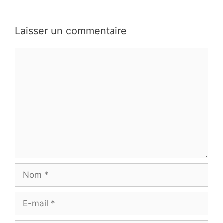
Laisser un commentaire
Commentaire
Nom
E-
mail