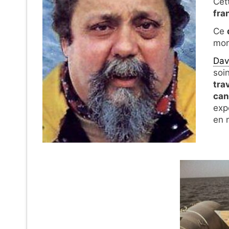
Cet
fra
Ce
mort
Dav
soin
tra
can
exp
en 