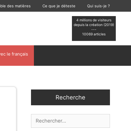
able des matières
Ce que je déteste
Qui suis-je ?
4 millions de visiteurs
depuis la création (2019)
---
10069 articles
ec le français
Recherche
Rechercher :