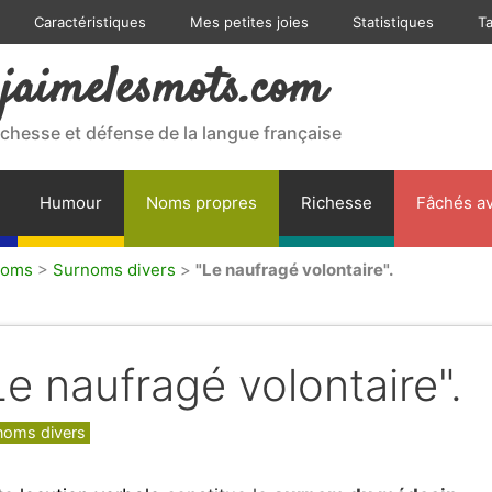
Caractéristiques
Mes petites joies
Statistiques
T
jaimelesmots.com
ichesse et défense de la langue française
Humour
Noms propres
Richesse
Fâchés av
noms
>
Surnoms divers
>
"Le naufragé volontaire".
Le naufragé volontaire".
gories
noms divers