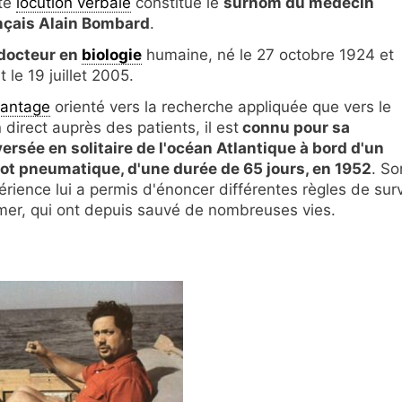
te
locution verbale
constitue le
surnom du médecin
nçais Alain Bombard
.
docteur en
biologie
humaine, né le 27 octobre 1924 et
 le 19 juillet 2005.
antage
orienté vers la recherche appliquée que vers le
 direct auprès des patients, il est
connu pour sa
versée en solitaire de l'océan Atlantique à bord d'un
ot pneumatique, d'une durée de 65 jours, en 1952
. So
érience lui a permis d'énoncer différentes règles de sur
mer, qui ont depuis sauvé de nombreuses vies.