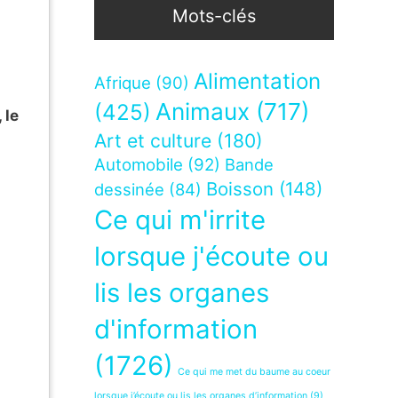
Mots-clés
Alimentation
Afrique
(90)
Animaux
(717)
(425)
 le
Art et culture
(180)
Automobile
(92)
Bande
Boisson
(148)
dessinée
(84)
Ce qui m'irrite
lorsque j'écoute ou
lis les organes
d'information
(1726)
Ce qui me met du baume au coeur
lorsque j’écoute ou lis les organes d’information
(9)