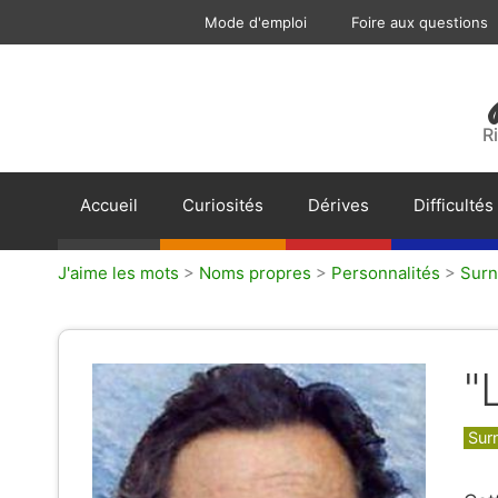
Aller
Mode d'emploi
Foire aux questions
au
contenu
R
Accueil
Curiosités
Dérives
Difficultés
J'aime les mots
>
Noms propres
>
Personnalités
>
Sur
"
Caté
Sur