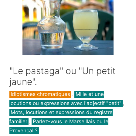
"Le pastaga" ou "Un petit
jaune".
Catégories
Idiotismes chromatiques
,
Mille et une
locutions ou expressions avec l'adjectif "petit"
,
Mots, locutions et expressions du registre
familier
,
Parlez-vous le Marseillais ou le
Provençal ?