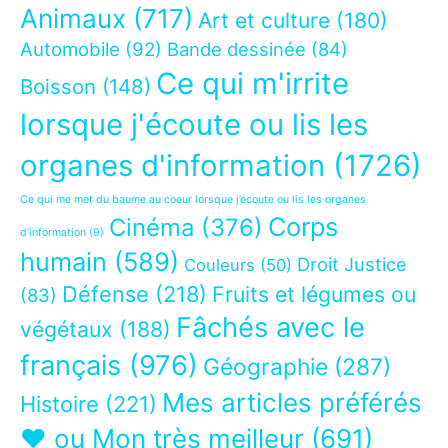
Animaux
(717)
Art et culture
(180)
Automobile
(92)
Bande dessinée
(84)
Ce qui m'irrite
Boisson
(148)
lorsque j'écoute ou lis les
organes d'information
(1726)
Ce qui me met du baume au coeur lorsque j’écoute ou lis les organes
Corps
Cinéma
(376)
d’information
(9)
humain
(589)
Droit Justice
Couleurs
(50)
Défense
(218)
Fruits et légumes ou
(83)
Fâchés avec le
végétaux
(188)
français
(976)
Géographie
(287)
Mes articles préférés
Histoire
(221)
❤ ou Mon très meilleur
(691)