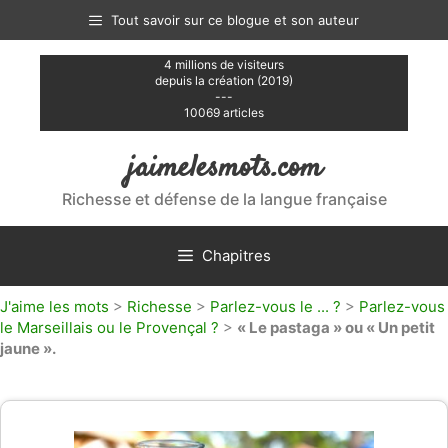
Aller
Tout savoir sur ce blogue et son auteur
au
contenu
4 millions de visiteurs
depuis la création (2019)
---
10069 articles
jaimelesmots.com
Richesse et défense de la langue française
Chapitres
J'aime les mots
>
Richesse
>
Parlez-vous le ... ?
>
Parlez-vous
le Marseillais ou le Provençal ?
>
« Le pastaga » ou « Un petit
jaune ».