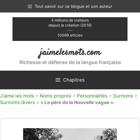
Aller
Tout savoir sur ce blogue et son auteur
au
contenu
4 millions de visiteurs
depuis la création (2019)
---
10069 articles
jaimelesmots.com
Richesse et défense de la langue française
Chapitres
J'aime les mots
>
Noms propres
>
Personnalités
>
Surnoms
>
Surnoms divers
>
« Le père de la Nouvelle vague ».