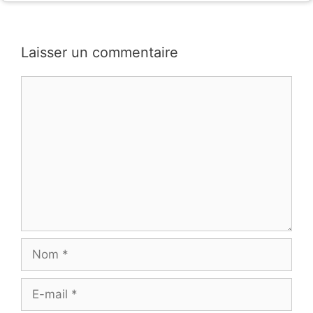
Laisser un commentaire
Commentaire
Nom
E-
mail