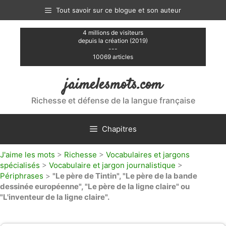
Aller
Tout savoir sur ce blogue et son auteur
au
contenu
4 millions de visiteurs
depuis la création (2019)
---
10069 articles
jaimelesmots.com
Richesse et défense de la langue française
Chapitres
J'aime les mots
>
Richesse
>
Vocabulaires et jargons
spécialisés
>
Vocabulaire et jargon journalistique
>
Périphrases
>
"Le père de Tintin", "Le père de la bande
dessinée européenne", "Le père de la ligne claire" ou
"L'inventeur de la ligne claire".