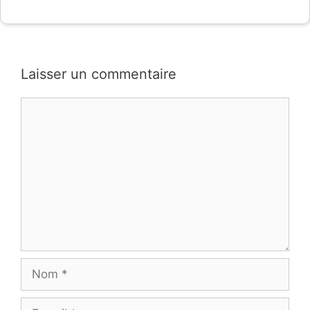
Laisser un commentaire
Commentaire
Nom
E-