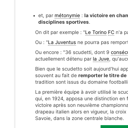
et, par
métonymie
:
la victoire en cha
disciplines sportives
.
On dit par exemple : "
Le Torino
FC
n'a p
Ou : "
La Juventus
ne pourra pas remport
Ou encore : "36 scudetti, dont 9
conséc
actuellement détenu par
la Juve
, qu'auc
Bien que le scudetto soit aujourd'hui ap
souvent au fait de
remporter le titre de
tradition sont issus du domaine footballi
La première équipe à avoir utilisé le sc
qui, en 1924, apposa une distinction en 
victoire après son neuvième championna
drapeau italien alors en vigueur, la cro
Savoie, dans la zone centrale blanche.