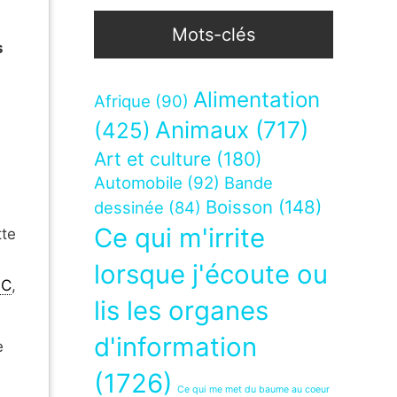
Mots-clés
s
Alimentation
Afrique
(90)
Animaux
(717)
(425)
Art et culture
(180)
Automobile
(92)
Bande
Boisson
(148)
dessinée
(84)
Ce qui m'irrite
tte
lorsque j'écoute ou
FC
,
lis les organes
a
d'information
e
(1726)
Ce qui me met du baume au coeur