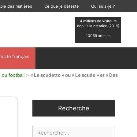
able des matières
Ce que je déteste
Qui suis-je ?
4 millions de visiteurs
depuis la création (2019)
---
10069 articles
ec le français
 du football
>
« Le scudetto » ou « Le scudo » et « Des
Recherche
Rechercher :