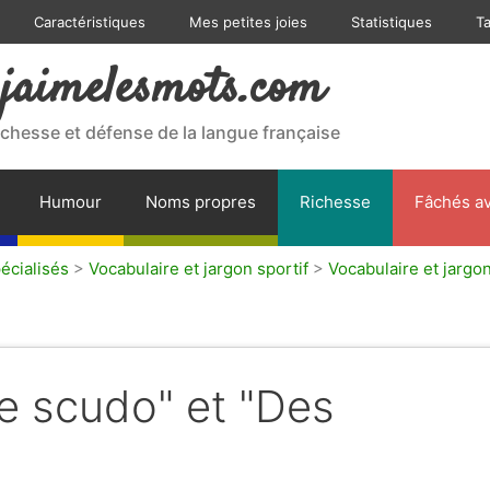
Caractéristiques
Mes petites joies
Statistiques
T
jaimelesmots.com
ichesse et défense de la langue française
Humour
Noms propres
Richesse
Fâchés av
écialisés
>
Vocabulaire et jargon sportif
>
Vocabulaire et jargon
e scudo" et "Des