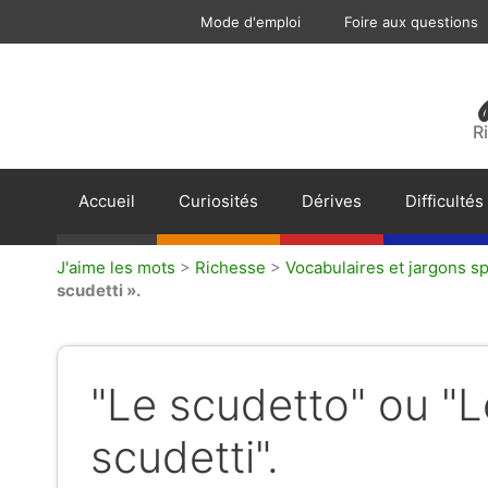
Aller
Mode d'emploi
Foire aux questions
au
contenu
R
Accueil
Curiosités
Dérives
Difficultés
J'aime les mots
>
Richesse
>
Vocabulaires et jargons sp
scudetti ».
"Le scudetto" ou "L
scudetti".