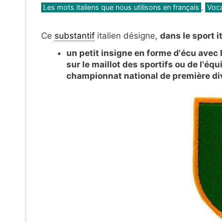
Catégories
Les mots italiens que nous utilisons en français
,
Voca
Ce
substantif
italien désigne,
dans le sport it
un petit insigne en forme d'écu avec 
sur le maillot des sportifs ou de l'éq
championnat national de première di