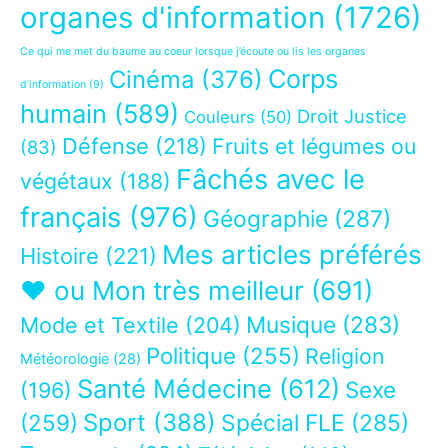
organes d'information
(1726)
Ce qui me met du baume au coeur lorsque j’écoute ou lis les organes
Corps
Cinéma
(376)
d’information
(9)
humain
(589)
Droit Justice
Couleurs
(50)
Défense
(218)
Fruits et légumes ou
(83)
Fâchés avec le
végétaux
(188)
français
(976)
Géographie
(287)
Mes articles préférés
Histoire
(221)
❤ ou Mon très meilleur
(691)
Musique
(283)
Mode et Textile
(204)
Politique
(255)
Religion
Météorologie
(28)
Santé Médecine
(612)
Sexe
(196)
Sport
(388)
(259)
Spécial FLE
(285)