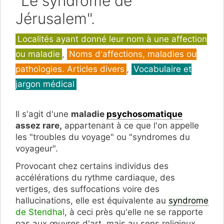
"Le syndrome de
Jérusalem".
Catégories
Localités ayant donné leur nom à une affection
ou maladie
,
Noms d'affections, maladies ou
pathologies. Articles divers
,
Vocabulaire et
jargon médical
Il s'agit d'une
maladie
psychosomatique
assez rare,
appartenant à ce que l'on appelle
les "troubles du voyage" ou "syndromes du
voyageur".
Provocant chez certains individus des
accélérations du rythme cardiaque, des
vertiges, des suffocations voire des
hallucinations, elle est équivalente au
syndrome
de Stendhal
, à ceci près qu'elle ne se rapporte
pas aux œuvres d'art, mais au sens religieux