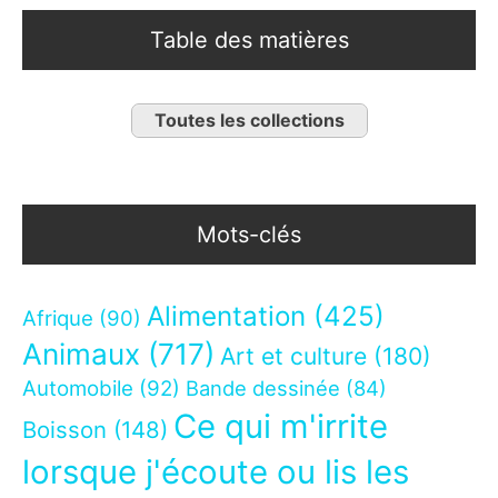
Table des matières
Toutes les collections
Mots-clés
Alimentation
(425)
Afrique
(90)
Animaux
(717)
Art et culture
(180)
Automobile
(92)
Bande dessinée
(84)
Ce qui m'irrite
Boisson
(148)
lorsque j'écoute ou lis les