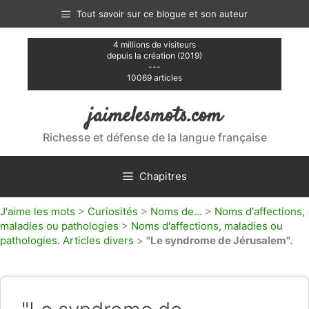
Aller
Tout savoir sur ce blogue et son auteur
au
contenu
4 millions de visiteurs
depuis la création (2019)
---
10069 articles
jaimelesmots.com
Richesse et défense de la langue française
Chapitres
J'aime les mots
>
Curiosités
>
Noms de...
>
Noms d'affections,
maladies ou pathologies
>
Noms d'affections, maladies ou
pathologies. Articles divers
>
"Le syndrome de Jérusalem".